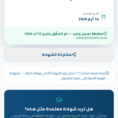
تاريخ الإصدار
14 أيار 2026
مطابقة لسجل وكيد — تم التحقّق بتاريخ
10 آب 2026
4360b96f649283b2dc64
مشاركة الشهادة
نسخة رقمية مجدَّدة ٢٠٢٦ تحمل رقم الشهادة الأصلي وبياناته كاملة — الشهادة
الورقية الأصلية تبقى سارية المفعول.
هل تريد شهادة معتمدة مثل هذه؟
انضمّ إلى دورات وكيد التدريبية واحصل على شهادتك الموثّقة في سجلّنا الرسمي