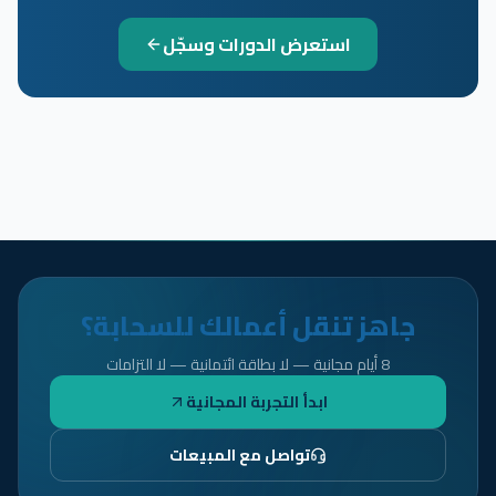
استعرض الدورات وسجّل
جاهز تنقل أعمالك للسحابة؟
8 أيام مجانية — لا بطاقة ائتمانية — لا التزامات
ابدأ التجربة المجانية
تواصل مع المبيعات