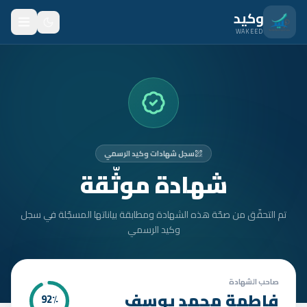
نتقل للمحتوى الرئيسي
وكيد
WAKEED
الرئيسية
الميزات
الأسعار
سجل شهادات وكيد الرسمي
من نحن
شهادة موثّقة
المدونة
تم التحقّق من صحّة هذه الشهادة ومطابقة بياناتها المسجّلة في سجل
المتدربون
وكيد الرسمي
FAQ
الأمان
صاحب الشهادة
فاطمة محمد يوسف
92
٪