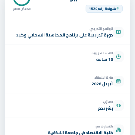
تواصل
شهادة رقم
1520
المعدّل العام
الوظائف
البرنامج التدريبي
تجربة مجانية
EN
دورة تدريبية على برنامج المحاسبة السحابي وكيد
المدة التدريبية
10 ساعة
فترة الانعقاد
أبريل 2026
المدرّب
بشر ندم
بالتعاون مع
كلية الاقتصاد في جامعة اللاذقية