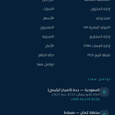
إدارة المخزون
الميزات
متجر وكيد
الأسعار
الموارد البشرية HR
المتدربون
إدارة المشاريع
المدونة
إدارة العملاء CRM
الأمان
نقطة البيع POS
حالة النظام
تواصل معنا
تواصل معنا
السعودية — جدة (المركز الرئيسي)
2049 الأمير سلطان، 6723، جدة 23431
+966 54 479 8226
سلطنة عُمان — مسقط