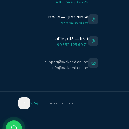
+966 54 479 8226
سلطنة عُمان — مسقط
+968 9485 9885
تركيا — غازي عنتاب
+90 553 125 60 71
support@wakeed.online
info@wakeed.online
صُمّم وطُوّر بواسطة فريق
وكيد