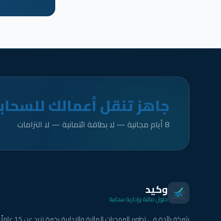
جاهز تنقل أعمالك للسحاب
8 أيام مجانية — لا بطاقة ائتمانية — لا التزامات
وكيد
حلول مالية وإدارية سحابية
شركة رائدة في تطوير البرمجيات المالية والإدارية بخبرة تزيد عن 15 عاماً.