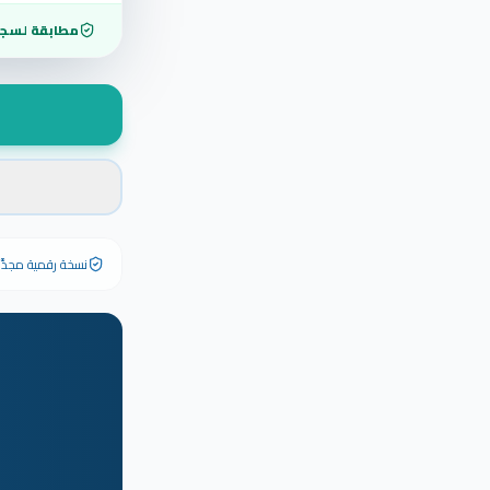
مطابقة لسجل
نسخة رقمية مجدَّدة ٢٠٢٦ تحمل رقم الشهادة الأصلي وبياناته كاملة — الشهادة الورقية الأصلية تبق