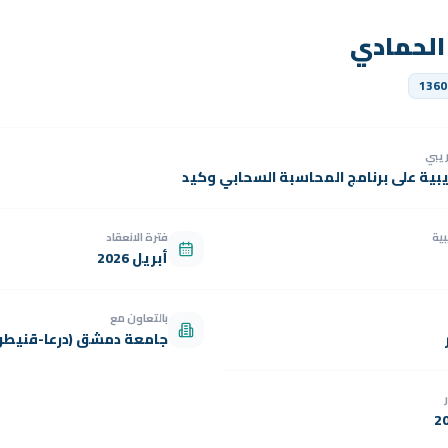
د الحمادي
1360
دريبي
يبية على برنامج المحاسبة السحابي وكيد
بية
فترة الانعقاد
أبريل 2026
بالتعاون مع
جامعة دمشق (درعا-قنيطر