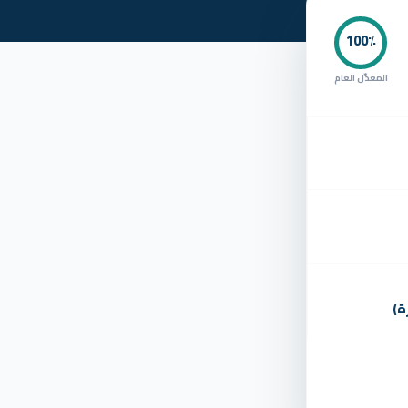
100
٪
المعدّل العام
ة)