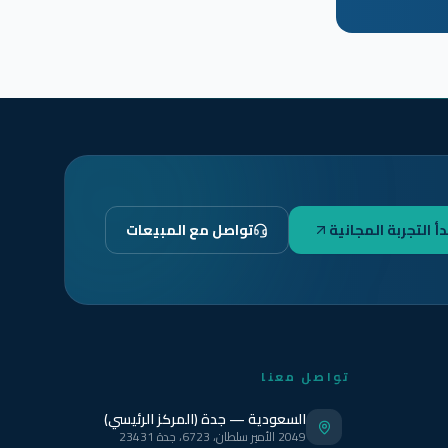
دأ التجربة المجانية
تواصل مع المبيعات
تواصل معنا
السعودية — جدة (المركز الرئيسي)
2049 الأمير سلطان، 6723، جدة 23431