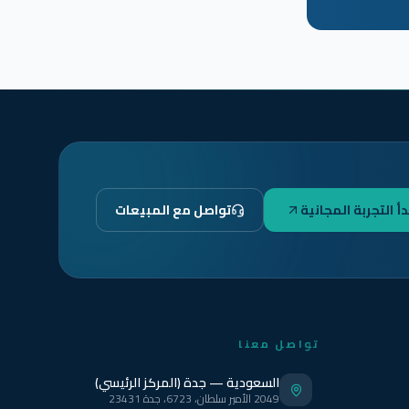
دأ التجربة المجانية
تواصل مع المبيعات
تواصل معنا
السعودية — جدة (المركز الرئيسي)
2049 الأمير سلطان، 6723، جدة 23431