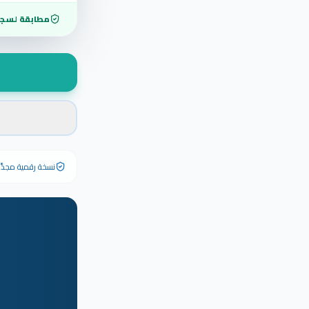
مطابقة لسجل
نسخة رقمية مجدَّدة ٢٠٢٦ تحمل رقم الشهادة الأصلي وبياناته كاملة — الشهادة الورقية الأصلية تبق