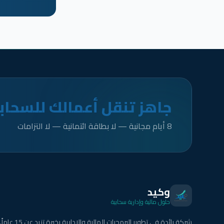
جاهز تنقل أعمالك للسحاب
8 أيام مجانية — لا بطاقة ائتمانية — لا التزامات
وكيد
حلول مالية وإدارية سحابية
شركة رائدة في تطوير البرمجيات المالية والإدارية بخبرة تزيد عن 15 عاماً.