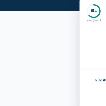
63
٪
المعدّل العام
لاذقية