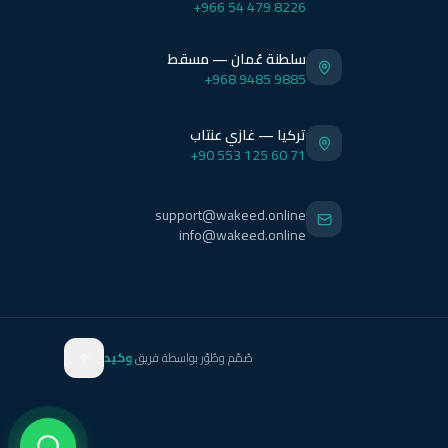
+966 54 479 8226
سلطنة عُمان — مسقط
+968 9485 9885
تركيا — غازي عنتاب
+90 553 125 60 71
support@wakeed.online
info@wakeed.online
صُمّم وطُوّر بواسطة فريق
وكيد