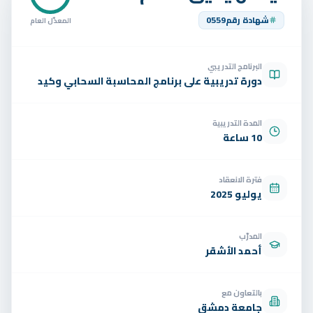
تواصل
شهادة رقم
0559
المعدّل العام
الوظائف
البرنامج التدريبي
تجربة مجانية
EN
دورة تدريبية على برنامج المحاسبة السحابي وكيد
المدة التدريبية
10 ساعة
فترة الانعقاد
يوليو 2025
المدرّب
أحمد الأشقر
بالتعاون مع
جامعة دمشق