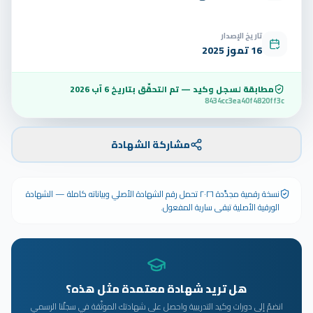
تاريخ الإصدار
16 تموز 2025
مطابقة لسجل وكيد — تم التحقّق بتاريخ
6 آب 2026
8434cc3ea40f4820ff3c
مشاركة الشهادة
نسخة رقمية مجدَّدة ٢٠٢٦ تحمل رقم الشهادة الأصلي وبياناته كاملة — الشهادة
الورقية الأصلية تبقى سارية المفعول.
هل تريد شهادة معتمدة مثل هذه؟
انضمّ إلى دورات وكيد التدريبية واحصل على شهادتك الموثّقة في سجلّنا الرسمي