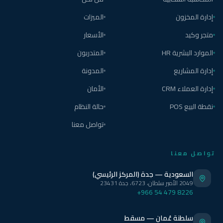
إدارة المخزون
الميزات
متجر وكيد
الأسعار
الموارد البشرية HR
المتدربون
إدارة المشاريع
المدونة
إدارة العملاء CRM
الأمان
نقطة البيع POS
حالة النظام
تواصل معنا
تواصل معنا
السعودية — جدة (المركز الرئيسي)
2049 الأمير سلطان، 6723، جدة 23431
+966 54 479 8226
سلطنة عُمان — مسقط