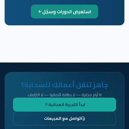
استعرض الدورات وسجّل
جاهز تنقل أعمالك للسحابة؟
8 أيام مجانية — لا بطاقة ائتمانية — لا التزامات
ابدأ التجربة المجانية
تواصل مع المبيعات