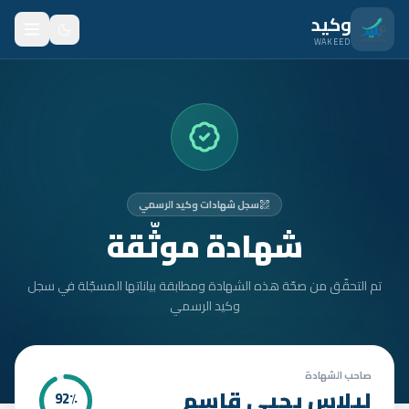
نتقل للمحتوى الرئيسي
وكيد
WAKEED
الرئيسية
الميزات
الأسعار
سجل شهادات وكيد الرسمي
من نحن
شهادة موثّقة
المدونة
تم التحقّق من صحّة هذه الشهادة ومطابقة بياناتها المسجّلة في سجل
المتدربون
وكيد الرسمي
FAQ
الأمان
صاحب الشهادة
ليلاس يحيى قاسم
92
٪