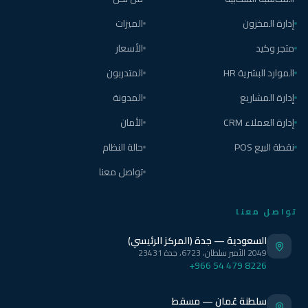
إدارة المخزون
الميزات
متجر وكيد
الأسعار
الموارد البشرية HR
المتدربون
إدارة المشاريع
المدونة
إدارة العملاء CRM
الأمان
نقطة البيع POS
حالة النظام
تواصل معنا
تواصل معنا
السعودية — جدة (المركز الرئيسي)
2049 الأمير سلطان، 6723، جدة 23431
+966 54 479 8226
سلطنة عُمان — مسقط