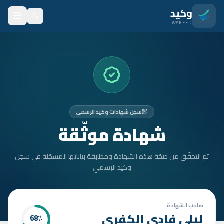
نتقل للمحتوى الرئيسي
وكيد
WAKEED
الرئيسية
الميزات
الأسعار
سجل شهادات وكيد الرسمي
من نحن
شهادة موثّقة
المدونة
تم التحقّق من صحّة هذه الشهادة ومطابقة بياناتها المسجّلة في سجل
المتدربون
وكيد الرسمي
FAQ
الأمان
صاحب الشهادة
ليلى فادي الكفري
68
٪