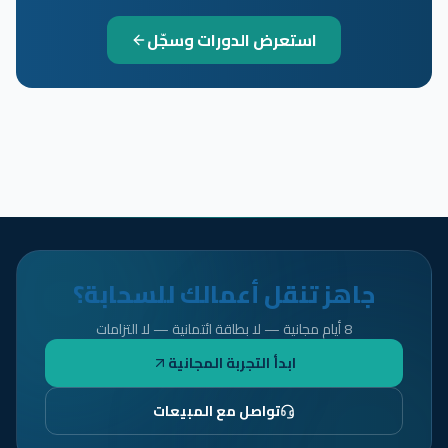
استعرض الدورات وسجّل
جاهز تنقل أعمالك للسحابة؟
8 أيام مجانية — لا بطاقة ائتمانية — لا التزامات
ابدأ التجربة المجانية
تواصل مع المبيعات