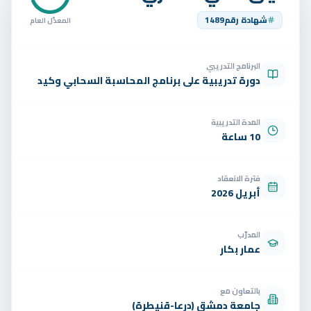
تواصل
شهادة رقم
1489
المعدّل العام
الوظائف
البرنامج التدريبي
تجربة مجانية
EN
دورة تدريبية على برنامج المحاسبة السحابي وكيد
المدة التدريبية
10 ساعة
فترة الانعقاد
أبريل 2026
المدرّب
عمار بكار
بالتعاون مع
جامعة دمشق (درعا-قنيطرة)