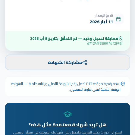
تاريخ الإصدار
11 أيار 2026
مطابقة لسجل وكيد — تم التحقّق بتاريخ
8 آب 2026
d7124ff859674df2978f
مشاركة الشهادة
نسخة رقمية مجدَّدة ٢٠٢٦ تحمل رقم الشهادة الأصلي وبياناته كاملة — الشهادة
الورقية الأصلية تبقى سارية المفعول.
هل تريد شهادة معتمدة مثل هذه؟
انضمّ إلى دورات وكيد التدريبية واحصل على شهادتك الموثّقة في سجلّنا الرسمي