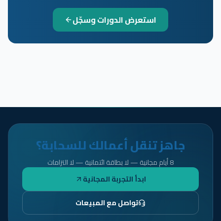
استعرض الدورات وسجّل
جاهز تنقل أعمالك للسحابة؟
8 أيام مجانية — لا بطاقة ائتمانية — لا التزامات
ابدأ التجربة المجانية
تواصل مع المبيعات