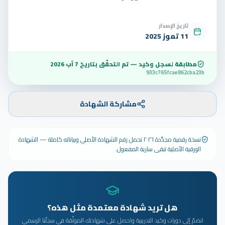
تاريخ الإصدار
11 تموز 2025
مطابقة لسجل وكيد — تم التحقّق بتاريخ
7 آب 2026
933c765fcae862cba23b
مشاركة الشهادة
نسخة رقمية مجدَّدة ٢٠٢٦ تحمل رقم الشهادة الأصلي وبياناته كاملة — الشهادة
الورقية الأصلية تبقى سارية المفعول.
هل تريد شهادة معتمدة مثل هذه؟
انضمّ إلى دورات وكيد التدريبية واحصل على شهادتك الموثّقة في سجلّنا الرسمي