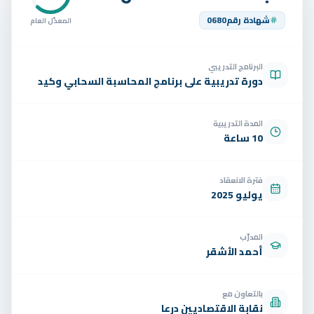
تواصل
شهادة رقم
0680
المعدّل العام
الوظائف
البرنامج التدريبي
تجربة مجانية
EN
دورة تدريبية على برنامج المحاسبة السحابي وكيد
المدة التدريبية
10 ساعة
فترة الانعقاد
يوليو 2025
المدرّب
أحمد الأشقر
بالتعاون مع
نقابة الاقتصاديين درعا