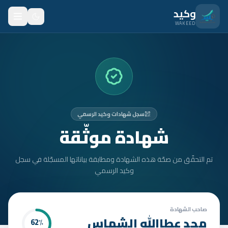
نتقل للمحتوى الرئيسي
وكيد
WAKEED
الرئيسية
الميزات
الأسعار
سجل شهادات وكيد الرسمي
من نحن
شهادة موثّقة
المدونة
تم التحقّق من صحّة هذه الشهادة ومطابقة بياناتها المسجّلة في سجل
المتدربون
وكيد الرسمي
FAQ
الأمان
صاحب الشهادة
مجد عطاالله الشماس
62
٪