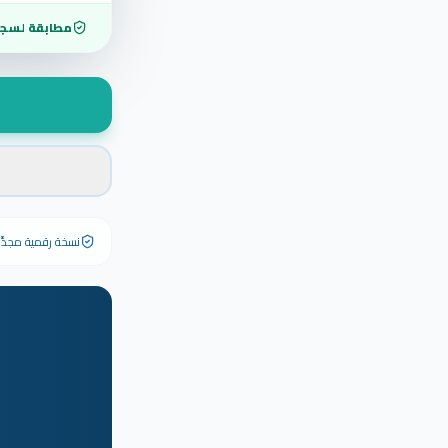
مطابقة لسجل
نسخة رقمية مجدَّدة ٢٠٢٦ تحمل رقم الشهادة الأصلي وبياناته كاملة — الشهادة الورقية الأصلية تبق