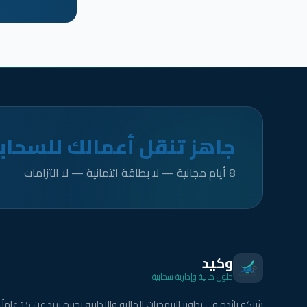
جاهز تنقل أعمالك للسحاب
8 أيام مجانية — لا بطاقة ائتمانية — لا التزامات
وكيد
حلول مالية وإدارية سحابية
شركة رائدة في تطوير البرمجيات المالية والإدارية بخبرة تزيد عن 15 عاماً.