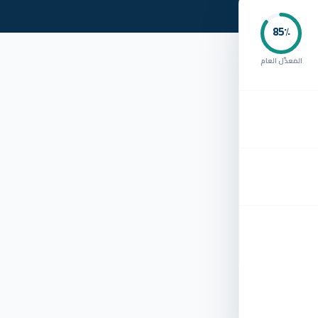
85
٪
المعدّل العام