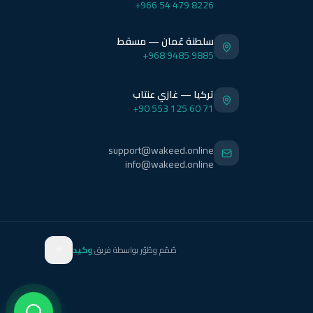
+966 54 479 8226
سلطنة عُمان — مسقط
+968 9485 9885
تركيا — غازي عنتاب
+90 553 125 60 71
support@wakeed.online
info@wakeed.online
صُمّم وطُوّر بواسطة فريق
وكيد