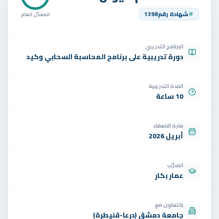
تواصل
شهادة رقم
1398
المعدّل العام
الوظائف
البرنامج التدريبي
تجربة مجانية
EN
دورة تدريبية على برنامج المحاسبة السحابي وكيد
المدة التدريبية
10 ساعة
فترة الانعقاد
أبريل 2026
المدرّب
عمار بكار
بالتعاون مع
جامعة دمشق (درعا-قنيطرة)