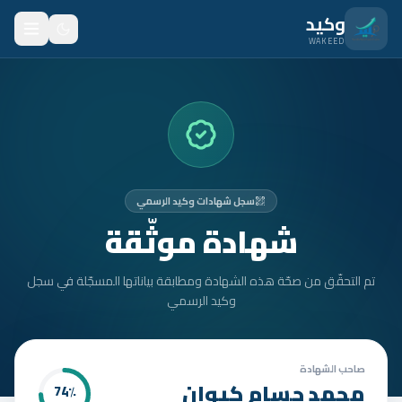
نتقل للمحتوى الرئيسي
وكيد
WAKEED
الرئيسية
الميزات
الأسعار
سجل شهادات وكيد الرسمي
من نحن
شهادة موثّقة
المدونة
تم التحقّق من صحّة هذه الشهادة ومطابقة بياناتها المسجّلة في سجل
المتدربون
وكيد الرسمي
FAQ
الأمان
صاحب الشهادة
محمد حسام كيوان
74
٪