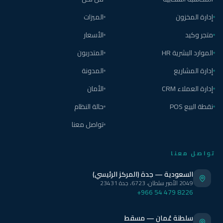
إدارة المخزون
الميزات
متجر وكيد
الأسعار
الموارد البشرية HR
المتدربون
إدارة المشاريع
المدونة
إدارة العملاء CRM
الأمان
نقطة البيع POS
حالة النظام
تواصل معنا
تواصل معنا
السعودية — جدة (المركز الرئيسي)
2049 الأمير سلطان، 6723، جدة 23431
+966 54 479 8226
سلطنة عُمان — مسقط