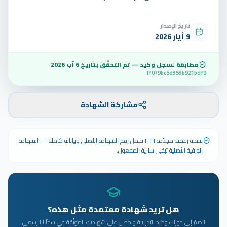
تاريخ الإصدار
9 أيار 2026
مطابقة لسجل وكيد — تم التحقّق بتاريخ
6 آب 2026
ff079bc5d353b921bdf9
مشاركة الشهادة
نسخة رقمية مجدَّدة ٢٠٢٦ تحمل رقم الشهادة الأصلي وبياناته كاملة — الشهادة
الورقية الأصلية تبقى سارية المفعول.
هل تريد شهادة معتمدة مثل هذه؟
انضمّ إلى دورات وكيد التدريبية واحصل على شهادتك الموثّقة في سجلّنا الرسمي