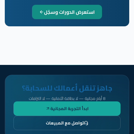
استعرض الدورات وسجّل
جاهز تنقل أعمالك للسحابة؟
8 أيام مجانية — لا بطاقة ائتمانية — لا التزامات
ابدأ التجربة المجانية
تواصل مع المبيعات