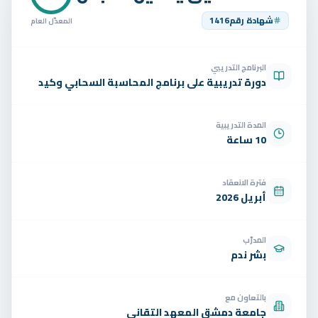
تواصل
شهادة رقم
1416
المعدّل العام
الوظائف
البرنامج التدريبي
تجربة مجانية
EN
دورة تدريبية على برنامج المحاسبة السحابي وكيد
المدة التدريبية
10 ساعة
فترة الانعقاد
أبريل 2026
المدرّب
بشر ندم
بالتعاون مع
جامعة دمشق المعهد التقاني