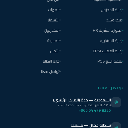
إدارة المخزون
الميزات
متجر وكيد
الأسعار
الموارد البشرية HR
المتدربون
إدارة المشاريع
المدونة
إدارة العملاء CRM
الأمان
نقطة البيع POS
حالة النظام
تواصل معنا
تواصل معنا
السعودية — جدة (المركز الرئيسي)
2049 الأمير سلطان، 6723، جدة 23431
+966 54 479 8226
سلطنة عُمان — مسقط