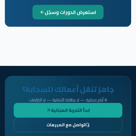
استعرض الدورات وسجّل
جاهز تنقل أعمالك للسحابة؟
8 أيام مجانية — لا بطاقة ائتمانية — لا التزامات
ابدأ التجربة المجانية
تواصل مع المبيعات