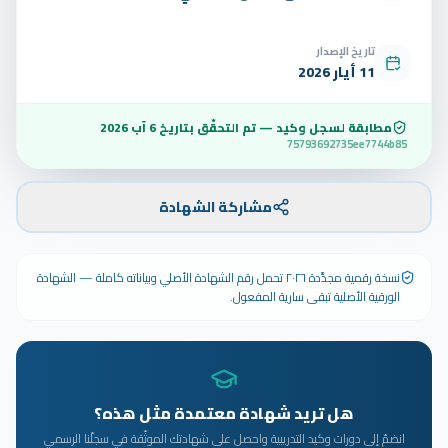
تاريخ الإصدار
11 أيار 2026
مطابقة لسجل وكيد — تم التحقّق بتاريخ
6 آب 2026
75793692735ee7744b85
مشاركة الشهادة
نسخة رقمية مجدَّدة ٢٠٢٦ تحمل رقم الشهادة الأصلي وبياناته كاملة — الشهادة
الورقية الأصلية تبقى سارية المفعول.
هل تريد شهادة معتمدة مثل هذه؟
انضمّ إلى دورات وكيد التدريبية واحصل على شهادتك الموثّقة في سجلّنا الرسمي