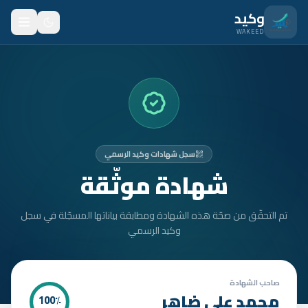
نتقل للمحتوى الرئيسي
وكيد
WAKEED
الرئيسية
الميزات
الأسعار
سجل شهادات وكيد الرسمي
من نحن
شهادة موثّقة
المدونة
تم التحقّق من صحّة هذه الشهادة ومطابقة بياناتها المسجّلة في سجل
المتدربون
وكيد الرسمي
FAQ
الأمان
صاحب الشهادة
محمد علي ضاهر
100
٪