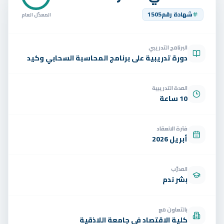
تواصل
شهادة رقم
1505
المعدّل العام
الوظائف
البرنامج التدريبي
تجربة مجانية
EN
دورة تدريبية على برنامج المحاسبة السحابي وكيد
المدة التدريبية
10 ساعة
فترة الانعقاد
أبريل 2026
المدرّب
بشر ندم
بالتعاون مع
كلية الاقتصاد في جامعة اللاذقية