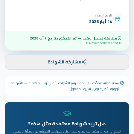
تاريخ الإصدار
14 أيار 2026
مطابقة لسجل وكيد — تم التحقّق بتاريخ
7 آب 2026
16629781501021edcd37
مشاركة الشهادة
نسخة رقمية مجدَّدة ٢٠٢٦ تحمل رقم الشهادة الأصلي وبياناته كاملة — الشهادة
الورقية الأصلية تبقى سارية المفعول.
هل تريد شهادة معتمدة مثل هذه؟
انضمّ إلى دورات وكيد التدريبية واحصل على شهادتك الموثّقة في سجلّنا الرسمي