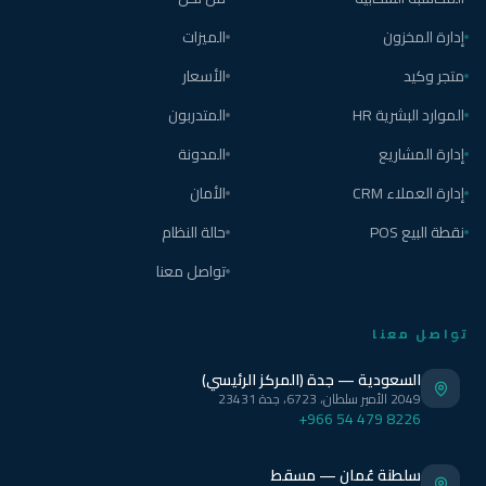
إدارة المخزون
الميزات
متجر وكيد
الأسعار
الموارد البشرية HR
المتدربون
إدارة المشاريع
المدونة
إدارة العملاء CRM
الأمان
نقطة البيع POS
حالة النظام
تواصل معنا
تواصل معنا
السعودية — جدة (المركز الرئيسي)
2049 الأمير سلطان، 6723، جدة 23431
+966 54 479 8226
سلطنة عُمان — مسقط