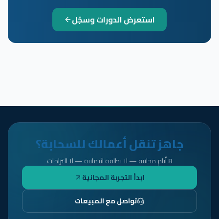
استعرض الدورات وسجّل
جاهز تنقل أعمالك للسحابة؟
8 أيام مجانية — لا بطاقة ائتمانية — لا التزامات
ابدأ التجربة المجانية
تواصل مع المبيعات