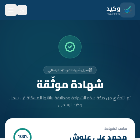
نتقل للمحتوى الرئيسي
وكيد
WAKEED
الرئيسية
الميزات
الأسعار
سجل شهادات وكيد الرسمي
من نحن
شهادة موثّقة
المدونة
تم التحقّق من صحّة هذه الشهادة ومطابقة بياناتها المسجّلة في سجل
المتدربون
وكيد الرسمي
FAQ
الأمان
صاحب الشهادة
محمد علي علوش
100
٪