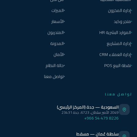
إدارة المخزون
الميزات
متجر وكيد
الأسعار
الموارد البشرية HR
المتدربون
إدارة المشاريع
المدونة
إدارة العملاء CRM
الأمان
نقطة البيع POS
حالة النظام
تواصل معنا
تواصل معنا
السعودية — جدة (المركز الرئيسي)
2049 الأمير سلطان، 6723، جدة 23431
+966 54 479 8226
سلطنة عُمان — مسقط