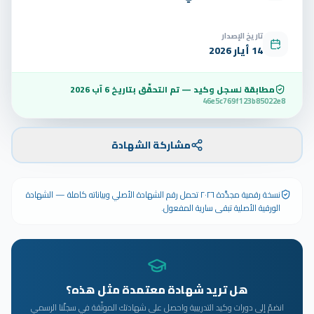
تاريخ الإصدار
14 أيار 2026
مطابقة لسجل وكيد — تم التحقّق بتاريخ
6 آب 2026
46e5c769f123b85022e8
مشاركة الشهادة
نسخة رقمية مجدَّدة ٢٠٢٦ تحمل رقم الشهادة الأصلي وبياناته كاملة — الشهادة
الورقية الأصلية تبقى سارية المفعول.
هل تريد شهادة معتمدة مثل هذه؟
انضمّ إلى دورات وكيد التدريبية واحصل على شهادتك الموثّقة في سجلّنا الرسمي