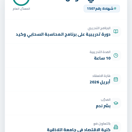
تواصل
شهادة رقم
1507
المعدّل العام
الوظائف
البرنامج التدريبي
تجربة مجانية
EN
دورة تدريبية على برنامج المحاسبة السحابي وكيد
المدة التدريبية
10 ساعة
فترة الانعقاد
أبريل 2026
المدرّب
بشر ندم
بالتعاون مع
كلية الاقتصاد في جامعة اللاذقية