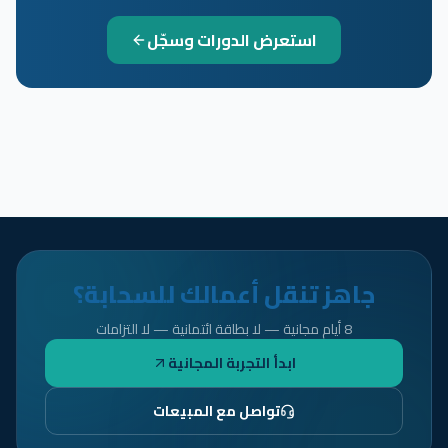
استعرض الدورات وسجّل
جاهز تنقل أعمالك للسحابة؟
8 أيام مجانية — لا بطاقة ائتمانية — لا التزامات
ابدأ التجربة المجانية
تواصل مع المبيعات