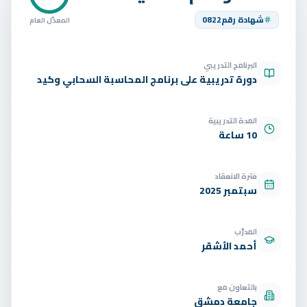
تواصل
شهادة رقم
0822
المعدّل العام
الوظائف
البرنامج التدريبي
تجربة مجانية
EN
دورة تدريبية على برنامج المحاسبة السحابي وكيد
المدة التدريبية
10 ساعة
فترة الانعقاد
سبتمبر 2025
المدرّب
أحمد الأشقر
بالتعاون مع
جامعة دمشق