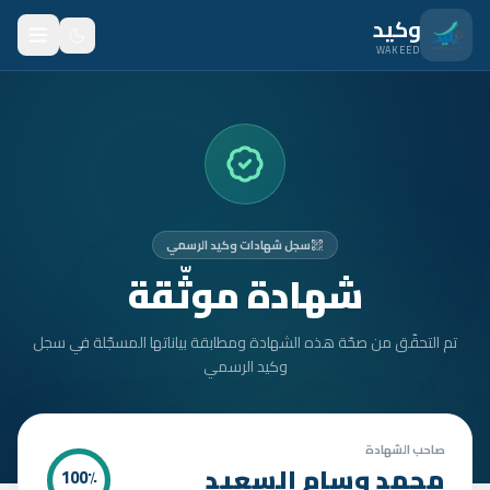
نتقل للمحتوى الرئيسي
وكيد
WAKEED
الرئيسية
الميزات
الأسعار
سجل شهادات وكيد الرسمي
من نحن
شهادة موثّقة
المدونة
تم التحقّق من صحّة هذه الشهادة ومطابقة بياناتها المسجّلة في سجل
المتدربون
وكيد الرسمي
FAQ
الأمان
صاحب الشهادة
محمد وسام السعيد
100
٪