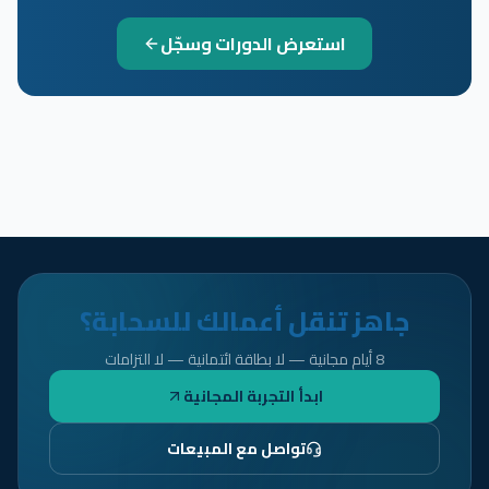
استعرض الدورات وسجّل
جاهز تنقل أعمالك للسحابة؟
8 أيام مجانية — لا بطاقة ائتمانية — لا التزامات
ابدأ التجربة المجانية
تواصل مع المبيعات