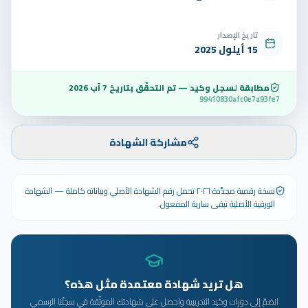
تاريخ الإصدار
15 أيلول 2025
مطابقة لسجل وكيد — تم التحقّق بتاريخ
7 آب 2026
99410830afc0e7a93fe7
مشاركة الشهادة
نسخة رقمية مجدَّدة ٢٠٢٦ تحمل رقم الشهادة الأصلي وبياناته كاملة — الشهادة
الورقية الأصلية تبقى سارية المفعول.
هل تريد شهادة معتمدة مثل هذه؟
انضمّ إلى دورات وكيد التدريبية واحصل على شهادتك الموثّقة في سجلّنا الرسمي