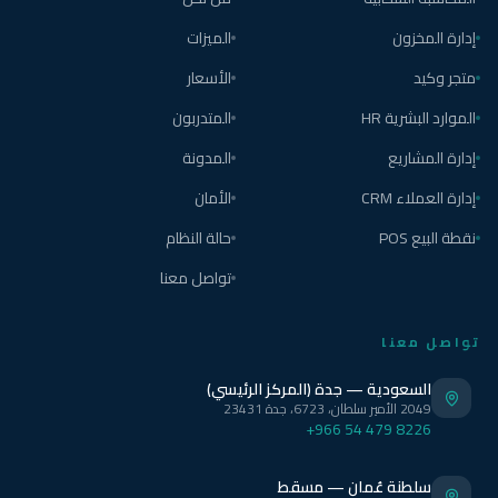
إدارة المخزون
الميزات
متجر وكيد
الأسعار
الموارد البشرية HR
المتدربون
إدارة المشاريع
المدونة
إدارة العملاء CRM
الأمان
نقطة البيع POS
حالة النظام
تواصل معنا
تواصل معنا
السعودية — جدة (المركز الرئيسي)
2049 الأمير سلطان، 6723، جدة 23431
+966 54 479 8226
سلطنة عُمان — مسقط