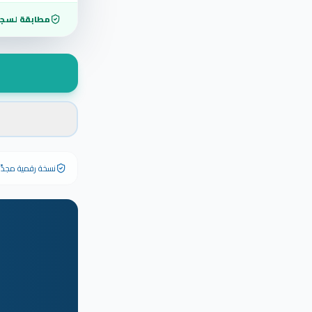
مطابقة لسجل
نسخة رقمية مجدَّدة ٢٠٢٦ تحمل رقم الشهادة الأصلي وبياناته كاملة — الشهادة الورقية الأصلية تبق