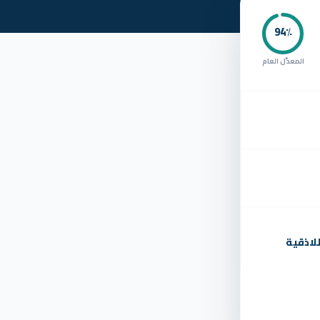
94
٪
المعدّل العام
لاذقية