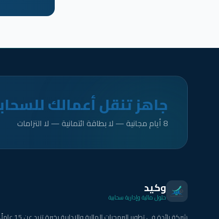
جاهز تنقل أعمالك للسحاب
8 أيام مجانية — لا بطاقة ائتمانية — لا التزامات
وكيد
حلول مالية وإدارية سحابية
شركة رائدة في تطوير البرمجيات المالية والإدارية بخبرة تزيد عن 15 عاماً.