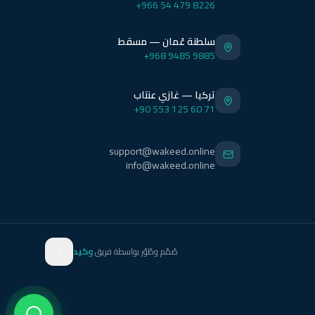
+966 54 479 8226
سلطنة عُمان — مسقط
+968 9485 9885
تركيا — غازي عنتاب
+90 553 125 60 71
support@wakeed.online
info@wakeed.online
صُمّم وطُوّر بواسطة فريق
وكيد