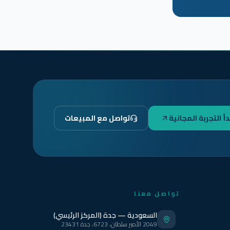
دأ التجربة المجانية
تواصل مع المبيعات
تواصل معنا
السعودية — جدة (المركز الرئيسي)
2049 الأمير سلطان، 6723، جدة 23431