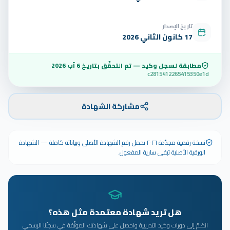
تاريخ الإصدار
17 كانون الثاني 2026
مطابقة لسجل وكيد — تم التحقّق بتاريخ
6 آب 2026
c2815412265415350e1d
مشاركة الشهادة
نسخة رقمية مجدَّدة ٢٠٢٦ تحمل رقم الشهادة الأصلي وبياناته كاملة — الشهادة
الورقية الأصلية تبقى سارية المفعول.
هل تريد شهادة معتمدة مثل هذه؟
انضمّ إلى دورات وكيد التدريبية واحصل على شهادتك الموثّقة في سجلّنا الرسمي