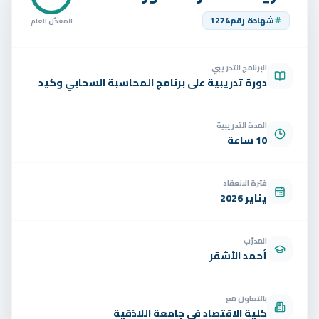
تواصل
شهادة رقم
1274
المعدّل العام
الوظائف
البرنامج التدريبي
تجربة مجانية
EN
دورة تدريبية على برنامج المحاسبة السحابي وكيد
المدة التدريبية
10 ساعة
فترة الانعقاد
يناير 2026
المدرّب
أحمد الأشقر
بالتعاون مع
كلية الاقتصاد في جامعة اللاذقية