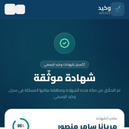
نتقل للمحتوى الرئيسي
وكيد
WAKEED
الرئيسية
الميزات
الأسعار
سجل شهادات وكيد الرسمي
من نحن
شهادة موثّقة
المدونة
تم التحقّق من صحّة هذه الشهادة ومطابقة بياناتها المسجّلة في سجل
المتدربون
وكيد الرسمي
FAQ
الأمان
صاحب الشهادة
مريانا سامر منصور
86
٪