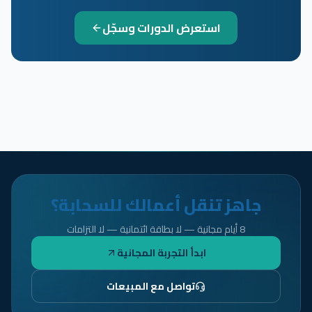
استعرض الدورات وسجّل
جاهز تنقل أعمالك للسحابة؟
8 أيام مجانية — لا بطاقة ائتمانية — لا التزامات
ابدأ التجربة المجانية
تواصل مع المبيعات