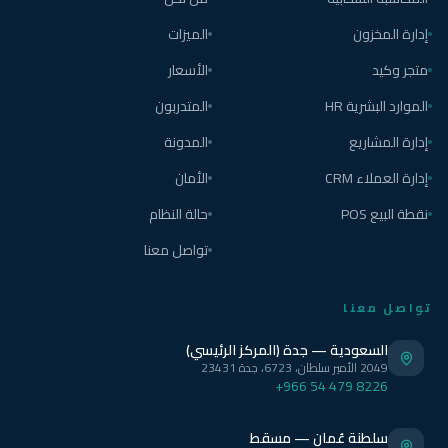
إدارة المخزون
الميزات
متجر وكيد
الأسعار
الموارد البشرية HR
المتدربون
إدارة المشاريع
المدونة
إدارة العملاء CRM
الأمان
نقطة البيع POS
حالة النظام
تواصل معنا
تواصل معنا
السعودية — جدة (المركز الرئيسي)
2049 الأمير سلطان، 6723، جدة 23431
+966 54 479 8226
سلطنة عُمان — مسقط