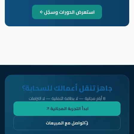
استعرض الدورات وسجّل
جاهز تنقل أعمالك للسحابة؟
8 أيام مجانية — لا بطاقة ائتمانية — لا التزامات
ابدأ التجربة المجانية
تواصل مع المبيعات