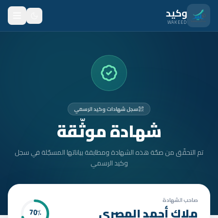
نتقل للمحتوى الرئيسي
وكيد
WAKEED
الرئيسية
الميزات
الأسعار
سجل شهادات وكيد الرسمي
من نحن
شهادة موثّقة
المدونة
تم التحقّق من صحّة هذه الشهادة ومطابقة بياناتها المسجّلة في سجل
المتدربون
وكيد الرسمي
FAQ
الأمان
صاحب الشهادة
ملاك أحمد المصري
70
٪