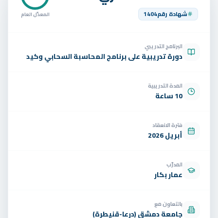
تواصل
شهادة رقم
1404
المعدّل العام
الوظائف
البرنامج التدريبي
تجربة مجانية
EN
دورة تدريبية على برنامج المحاسبة السحابي وكيد
المدة التدريبية
10 ساعة
فترة الانعقاد
أبريل 2026
المدرّب
عمار بكار
بالتعاون مع
جامعة دمشق (درعا-قنيطرة)