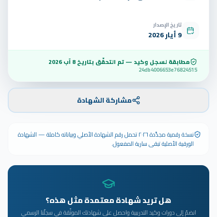
تاريخ الإصدار
9 أيار 2026
مطابقة لسجل وكيد — تم التحقّق بتاريخ
8 آب 2026
24db4006653e76824515
مشاركة الشهادة
نسخة رقمية مجدَّدة ٢٠٢٦ تحمل رقم الشهادة الأصلي وبياناته كاملة — الشهادة
الورقية الأصلية تبقى سارية المفعول.
هل تريد شهادة معتمدة مثل هذه؟
انضمّ إلى دورات وكيد التدريبية واحصل على شهادتك الموثّقة في سجلّنا الرسمي