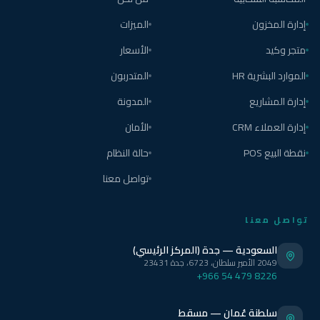
إدارة المخزون
الميزات
متجر وكيد
الأسعار
الموارد البشرية HR
المتدربون
إدارة المشاريع
المدونة
إدارة العملاء CRM
الأمان
نقطة البيع POS
حالة النظام
تواصل معنا
تواصل معنا
السعودية — جدة (المركز الرئيسي)
2049 الأمير سلطان، 6723، جدة 23431
+966 54 479 8226
سلطنة عُمان — مسقط