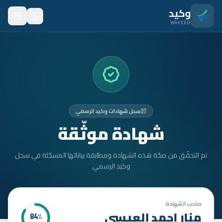
نتقل للمحتوى الرئيسي
وكيد
WAKEED
الرئيسية
الميزات
الأسعار
سجل شهادات وكيد الرسمي
من نحن
شهادة موثّقة
المدونة
تم التحقّق من صحّة هذه الشهادة ومطابقة بياناتها المسجّلة في سجل
المتدربون
وكيد الرسمي
FAQ
الأمان
صاحب الشهادة
منار احمد العيسى
84
٪