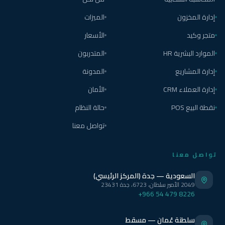
إدارة المخزون
الميزات
متجر وكيد
الأسعار
الموارد البشرية HR
المتدربون
إدارة المشاريع
المدونة
إدارة العملاء CRM
الأمان
نقطة البيع POS
حالة النظام
تواصل معنا
تواصل معنا
السعودية — جدة (المركز الرئيسي)
2049 الأمير سلطان، 6723، جدة 23431
+966 54 479 8226
سلطنة عُمان — مسقط