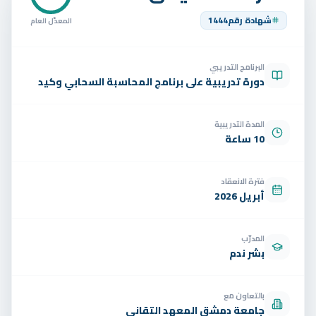
تواصل
شهادة رقم
1444
المعدّل العام
الوظائف
البرنامج التدريبي
تجربة مجانية
EN
دورة تدريبية على برنامج المحاسبة السحابي وكيد
المدة التدريبية
10 ساعة
فترة الانعقاد
أبريل 2026
المدرّب
بشر ندم
بالتعاون مع
جامعة دمشق المعهد التقاني