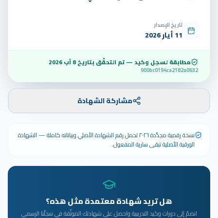
تاريخ الإصدار
11 أيار 2026
مطابقة لسجل وكيد — تم التحقّق بتاريخ
8 آب 2026
900bc0194ca2182a0632
مشاركة الشهادة
نسخة رقمية مجدَّدة ٢٠٢٦ تحمل رقم الشهادة الأصلي وبياناته كاملة — الشهادة
الورقية الأصلية تبقى سارية المفعول.
هل تريد شهادة معتمدة مثل هذه؟
انضمّ إلى دورات وكيد التدريبية واحصل على شهادتك الموثّقة في سجلّنا الرسمي