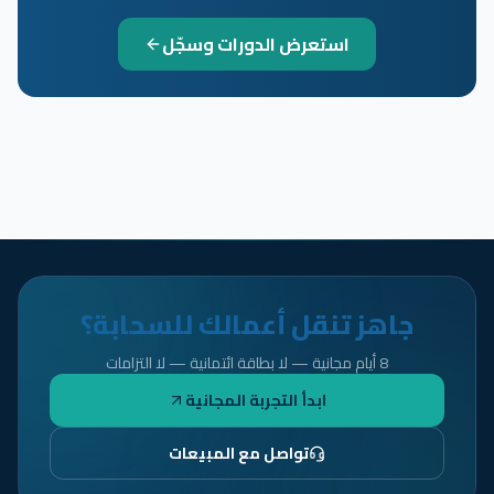
استعرض الدورات وسجّل
جاهز تنقل أعمالك للسحابة؟
8 أيام مجانية — لا بطاقة ائتمانية — لا التزامات
ابدأ التجربة المجانية
تواصل مع المبيعات