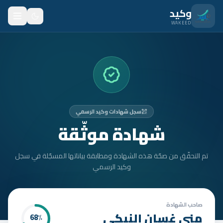
نتقل للمحتوى الرئيسي
وكيد
WAKEED
الرئيسية
الميزات
الأسعار
سجل شهادات وكيد الرسمي
من نحن
شهادة موثّقة
المدونة
تم التحقّق من صحّة هذه الشهادة ومطابقة بياناتها المسجّلة في سجل
المتدربون
وكيد الرسمي
FAQ
الأمان
صاحب الشهادة
منى غسان النبكي
68
٪