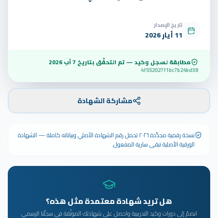
تاريخ الإصدار
11 أيار 2026
مطابقة لسجل وكيد — تم التحقّق بتاريخ
7 آب 2026
4f552027f1bc7b24bd38
مشاركة الشهادة
نسخة رقمية مجدَّدة ٢٠٢٦ تحمل رقم الشهادة الأصلي وبياناته كاملة — الشهادة
الورقية الأصلية تبقى سارية المفعول.
هل تريد شهادة معتمدة مثل هذه؟
انضمّ إلى دورات وكيد التدريبية واحصل على شهادتك الموثّقة في سجلّنا الرسمي