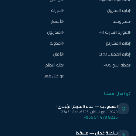
إدارة المخزون
الميزات
متجر وكيد
الأسعار
الموارد البشرية HR
المتدربون
إدارة المشاريع
المدونة
إدارة العملاء CRM
الأمان
نقطة البيع POS
حالة النظام
تواصل معنا
تواصل معنا
السعودية — جدة (المركز الرئيسي)
2049 الأمير سلطان، 6723، جدة 23431
+966 54 479 8226
سلطنة عُمان — مسقط