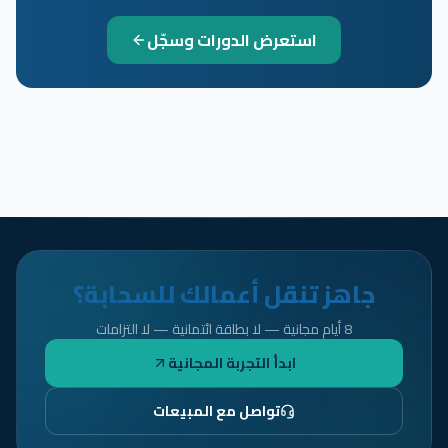
استعرض الدورات وسجّل
جاهز تنقل أعمالك للسحابة؟
8 أيام مجانية — لا بطاقة ائتمانية — لا التزامات
ابدأ التجربة المجانية
تواصل مع المبيعات