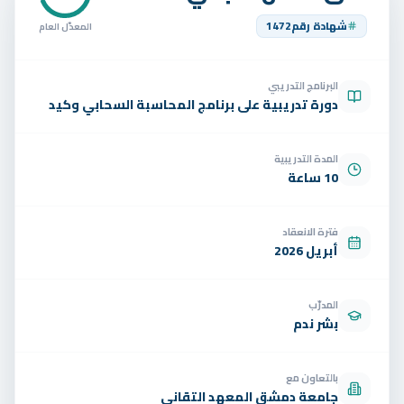
تواصل
شهادة رقم
1472
المعدّل العام
الوظائف
البرنامج التدريبي
تجربة مجانية
EN
دورة تدريبية على برنامج المحاسبة السحابي وكيد
المدة التدريبية
10 ساعة
فترة الانعقاد
أبريل 2026
المدرّب
بشر ندم
بالتعاون مع
جامعة دمشق المعهد التقاني