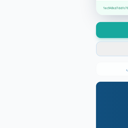
1ec949cd7ddfc7