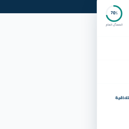
70
٪
المعدّل العام
لاذقية