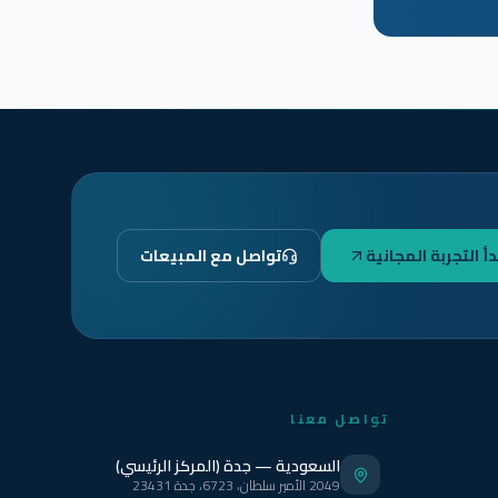
دأ التجربة المجانية
تواصل مع المبيعات
تواصل معنا
السعودية — جدة (المركز الرئيسي)
2049 الأمير سلطان، 6723، جدة 23431