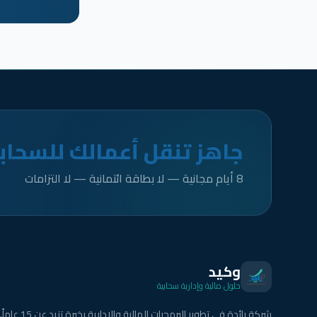
جاهز تنقل أعمالك للسحاب
8 أيام مجانية — لا بطاقة ائتمانية — لا التزامات
وكيد
حلول مالية وإدارية سحابية
شركة رائدة في تطوير البرمجيات المالية والإدارية بخبرة تزيد عن 15 عاماً.