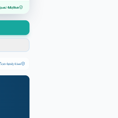
مطابقة لسجل
نسخة رقمية مجدَّدة ٢٠٢٦ تحمل رقم الشهادة الأصلي وبياناته كاملة — الشهادة الورقية الأصلية تبق