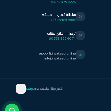
+966 54 479 8226
سلطنة عُمان — مسقط
+968 9485 9885
تركيا — غازي عنتاب
+90 553 125 60 71
support@wakeed.online
info@wakeed.online
صُمّم وطُوّر بواسطة فريق
وكيد