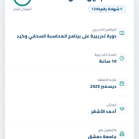
تواصل
شهادة رقم
1204
المعدّل العام
الوظائف
البرنامج التدريبي
تجربة مجانية
EN
دورة تدريبية على برنامج المحاسبة السحابي وكيد
المدة التدريبية
10 ساعة
فترة الانعقاد
ديسمبر 2025
المدرّب
أحمد الأشقر
بالتعاون مع
جامعة دمشق