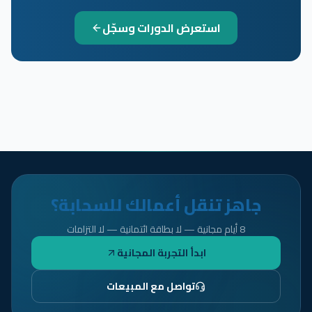
استعرض الدورات وسجّل
جاهز تنقل أعمالك للسحابة؟
8 أيام مجانية — لا بطاقة ائتمانية — لا التزامات
ابدأ التجربة المجانية
تواصل مع المبيعات