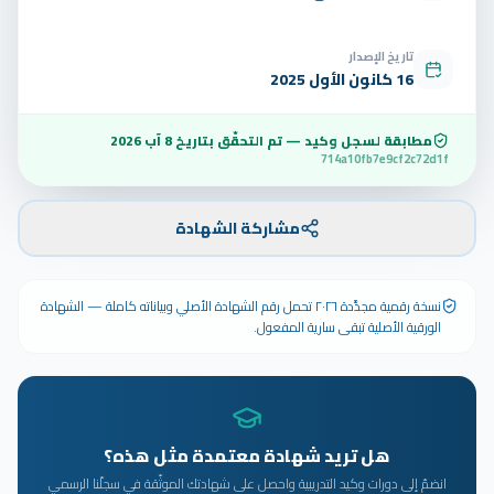
تاريخ الإصدار
16 كانون الأول 2025
مطابقة لسجل وكيد — تم التحقّق بتاريخ
8 آب 2026
714a10fb7e9cf2c72d1f
مشاركة الشهادة
نسخة رقمية مجدَّدة ٢٠٢٦ تحمل رقم الشهادة الأصلي وبياناته كاملة — الشهادة
الورقية الأصلية تبقى سارية المفعول.
هل تريد شهادة معتمدة مثل هذه؟
انضمّ إلى دورات وكيد التدريبية واحصل على شهادتك الموثّقة في سجلّنا الرسمي