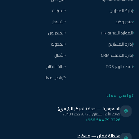
إدارة المخزون
الميزات
متجر وكيد
الأسعار
الموارد البشرية HR
المتدربون
إدارة المشاريع
المدونة
إدارة العملاء CRM
الأمان
نقطة البيع POS
حالة النظام
تواصل معنا
تواصل معنا
السعودية — جدة (المركز الرئيسي)
2049 الأمير سلطان، 6723، جدة 23431
+966 54 479 8226
سلطنة عُمان — مسقط