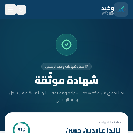
نتقل للمحتوى الرئيسي
وكيد
WAKEED
الرئيسية
الميزات
الأسعار
سجل شهادات وكيد الرسمي
من نحن
شهادة موثّقة
المدونة
تم التحقّق من صحّة هذه الشهادة ومطابقة بياناتها المسجّلة في سجل
المتدربون
وكيد الرسمي
FAQ
الأمان
صاحب الشهادة
ناندا عابدين حسن
91
٪