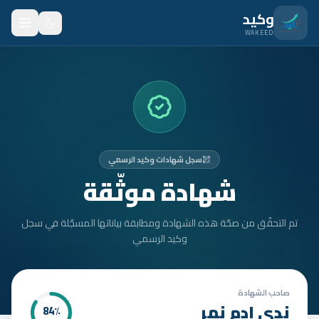
نتقل للمحتوى الرئيسي
وكيد
WAKEED
الرئيسية
الميزات
الأسعار
سجل شهادات وكيد الرسمي
من نحن
شهادة موثّقة
المدونة
تم التحقّق من صحّة هذه الشهادة ومطابقة بياناتها المسجّلة في سجل
المتدربون
وكيد الرسمي
FAQ
الأمان
صاحب الشهادة
ندى ادم نمر
84
٪