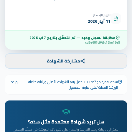
تاريخ الإصدار
11 أيار 2026
مطابقة لسجل وكيد — تم التحقّق بتاريخ
7 آب 2026
cd3e687c943c12be18e5
مشاركة الشهادة
نسخة رقمية مجدَّدة ٢٠٢٦ تحمل رقم الشهادة الأصلي وبياناته كاملة — الشهادة
الورقية الأصلية تبقى سارية المفعول.
هل تريد شهادة معتمدة مثل هذه؟
انضمّ إلى دورات وكيد التدريبية واحصل على شهادتك الموثّقة في سجلّنا الرسمي