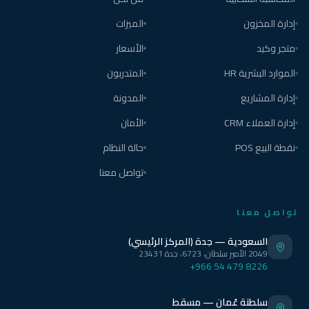
إدارة المخزون
الميزات
متجر وكيد
الأسعار
الموارد البشرية HR
المتدربون
إدارة المشاريع
المدونة
إدارة العملاء CRM
الأمان
نقطة البيع POS
حالة النظام
تواصل معنا
تواصل معنا
السعودية — جدة (المركز الرئيسي)
2049 الأمير سلطان، 6723، جدة 23431
+966 54 479 8226
سلطنة عُمان — مسقط