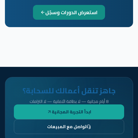
استعرض الدورات وسجّل
جاهز تنقل أعمالك للسحابة؟
8 أيام مجانية — لا بطاقة ائتمانية — لا التزامات
ابدأ التجربة المجانية
تواصل مع المبيعات