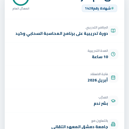
تواصل
شهادة رقم
1428
المعدّل العام
الوظائف
البرنامج التدريبي
تجربة مجانية
EN
دورة تدريبية على برنامج المحاسبة السحابي وكيد
المدة التدريبية
10 ساعة
فترة الانعقاد
أبريل 2026
المدرّب
بشر ندم
بالتعاون مع
جامعة دمشق المعهد التقاني