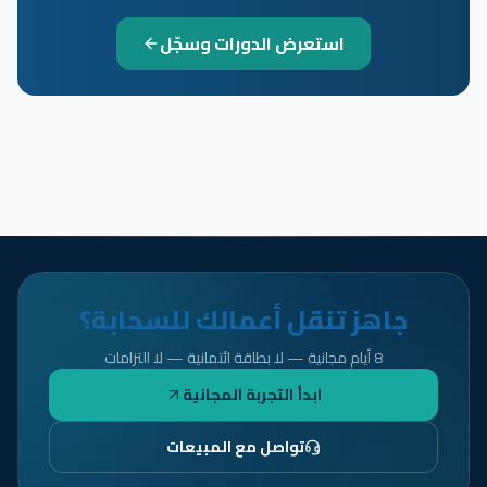
استعرض الدورات وسجّل
جاهز تنقل أعمالك للسحابة؟
8 أيام مجانية — لا بطاقة ائتمانية — لا التزامات
ابدأ التجربة المجانية
تواصل مع المبيعات