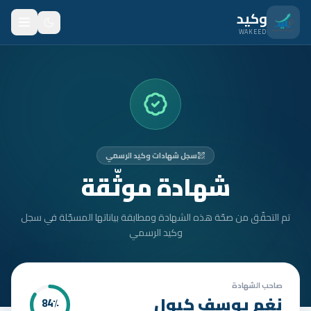
نتقل للمحتوى الرئيسي
وكيد
WAKEED
الرئيسية
الميزات
الأسعار
سجل شهادات وكيد الرسمي
من نحن
شهادة موثّقة
المدونة
تم التحقّق من صحّة هذه الشهادة ومطابقة بياناتها المسجّلة في سجل
المتدربون
وكيد الرسمي
FAQ
الأمان
صاحب الشهادة
نغم يوسف كبول
84
٪