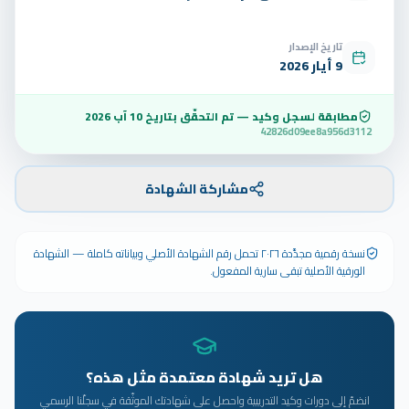
تاريخ الإصدار
9 أيار 2026
مطابقة لسجل وكيد — تم التحقّق بتاريخ
10 آب 2026
42826d09ee8a956d3112
مشاركة الشهادة
نسخة رقمية مجدَّدة ٢٠٢٦ تحمل رقم الشهادة الأصلي وبياناته كاملة — الشهادة
الورقية الأصلية تبقى سارية المفعول.
هل تريد شهادة معتمدة مثل هذه؟
انضمّ إلى دورات وكيد التدريبية واحصل على شهادتك الموثّقة في سجلّنا الرسمي