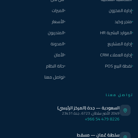
إدارة المخزون
الميزات
متجر وكيد
الأسعار
الموارد البشرية HR
المتدربون
إدارة المشاريع
المدونة
إدارة العملاء CRM
الأمان
نقطة البيع POS
حالة النظام
تواصل معنا
تواصل معنا
السعودية — جدة (المركز الرئيسي)
2049 الأمير سلطان، 6723، جدة 23431
+966 54 479 8226
سلطنة عُمان — مسقط