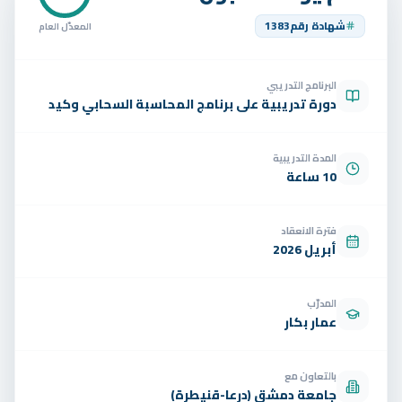
تواصل
شهادة رقم
1383
المعدّل العام
الوظائف
البرنامج التدريبي
تجربة مجانية
EN
دورة تدريبية على برنامج المحاسبة السحابي وكيد
المدة التدريبية
10 ساعة
فترة الانعقاد
أبريل 2026
المدرّب
عمار بكار
بالتعاون مع
جامعة دمشق (درعا-قنيطرة)