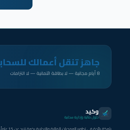
جاهز تنقل أعمالك للسحاب
8 أيام مجانية — لا بطاقة ائتمانية — لا التزامات
وكيد
حلول مالية وإدارية سحابية
شركة رائدة في تطوير البرمجيات المالية والإدارية بخبرة تزيد عن 15 عاماً.