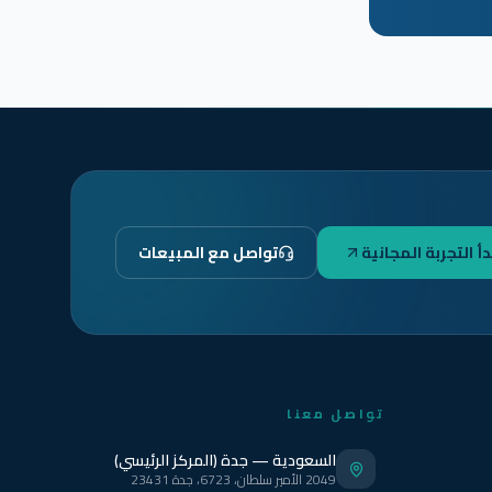
دأ التجربة المجانية
تواصل مع المبيعات
تواصل معنا
السعودية — جدة (المركز الرئيسي)
2049 الأمير سلطان، 6723، جدة 23431