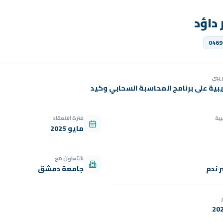
 داؤد
0469
دريبي
يبية على برنامج المحاسبة السحابي وكيد
بية
فترة الانعقاد
مايو 2025
بالتعاون مع
 ندم
جامعة دمشق