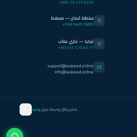
+966 54 479 8226
سلطنة عُمان — مسقط
+968 9485 9885
تركيا — غازي عنتاب
+90 553 125 60 71
support@wakeed.online
info@wakeed.online
صُمّم وطُوّر بواسطة فريق
وكيد