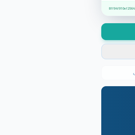
8ff94f910ef2564