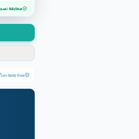
مطابقة لسجل
نسخة رقمية مجدَّدة ٢٠٢٦ تحمل رقم الشهادة الأصلي وبياناته كاملة — الشهادة الورقية الأصلية تبق