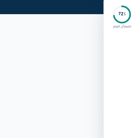
72
٪
المعدّل العام