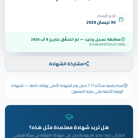
تاريخ الإصدار
30 نيسان 2026
مطابقة لسجل وكيد — تم التحقّق بتاريخ
8 آب 2026
97e564fb9f54fd1f206d
مشاركة الشهادة
نسخة رقمية مجدَّدة ٢٠٢٦ تحمل رقم الشهادة الأصلي وبياناته كاملة — الشهادة
الورقية الأصلية تبقى سارية المفعول.
هل تريد شهادة معتمدة مثل هذه؟
انضمّ إلى دورات وكيد التدريبية واحصل على شهادتك الموثّقة في سجلّنا الرسمي