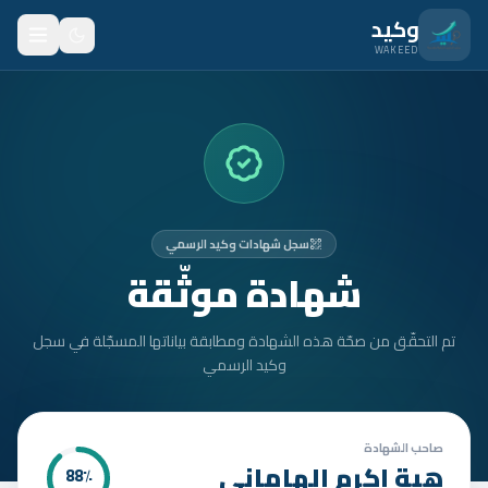
نتقل للمحتوى الرئيسي
وكيد
WAKEED
الرئيسية
الميزات
الأسعار
سجل شهادات وكيد الرسمي
من نحن
شهادة موثّقة
المدونة
تم التحقّق من صحّة هذه الشهادة ومطابقة بياناتها المسجّلة في سجل
المتدربون
وكيد الرسمي
FAQ
الأمان
صاحب الشهادة
هبة اكرم الهاماني
88
٪