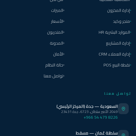
إدارة المخزون
الميزات
متجر وكيد
الأسعار
الموارد البشرية HR
المتدربون
إدارة المشاريع
المدونة
إدارة العملاء CRM
الأمان
نقطة البيع POS
حالة النظام
تواصل معنا
تواصل معنا
السعودية — جدة (المركز الرئيسي)
2049 الأمير سلطان، 6723، جدة 23431
+966 54 479 8226
سلطنة عُمان — مسقط