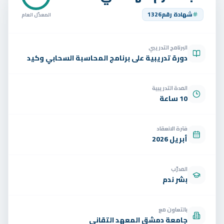
تواصل
شهادة رقم
1326
المعدّل العام
الوظائف
البرنامج التدريبي
تجربة مجانية
EN
دورة تدريبية على برنامج المحاسبة السحابي وكيد
المدة التدريبية
10 ساعة
فترة الانعقاد
أبريل 2026
المدرّب
بشر ندم
بالتعاون مع
جامعة دمشق المعهد التقاني