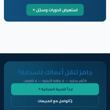
استعرض الدورات وسجّل
جاهز تنقل أعمالك للسحابة؟
8 أيام مجانية — لا بطاقة ائتمانية — لا التزامات
ابدأ التجربة المجانية
تواصل مع المبيعات