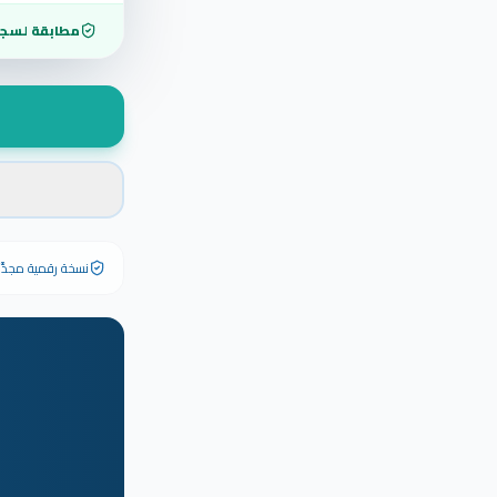
مطابقة لسجل
نسخة رقمية مجدَّدة ٢٠٢٦ تحمل رقم الشهادة الأصلي وبياناته كاملة — الشهادة الورقية الأصلية تبق