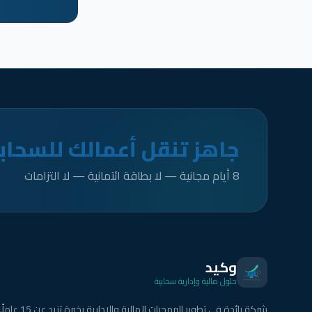
جاهز تنقل أعمالك للسحاب
8 أيام مجانية — لا بطاقة ائتمانية — لا التزامات
وكيد
حلول مالية وإدارية سحابية
شركة رائدة في تطوير البرمجيات المالية والإدارية بخبرة تزيد عن 15 عاماً.