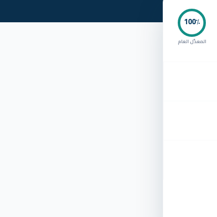
100
٪
المعدّل العام