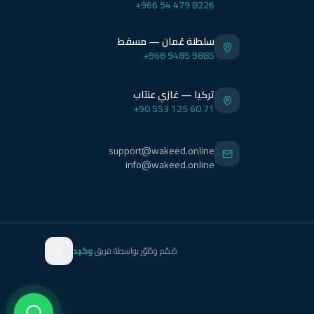
+966 54 479 8226
سلطنة عُمان — مسقط
+968 9485 9885
تركيا — غازي عنتاب
+90 553 125 60 71
support@wakeed.online
info@wakeed.online
صُمّم وطُوّر بواسطة فريق
وكيد