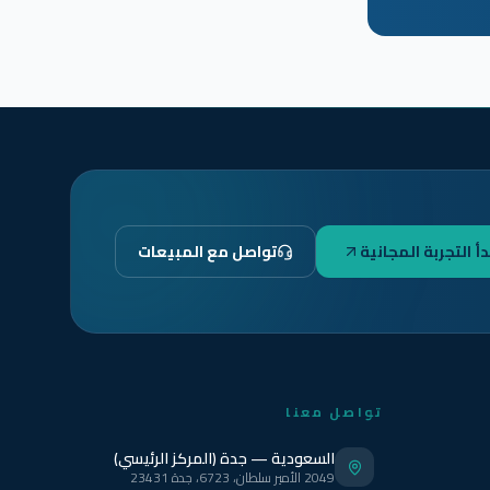
دأ التجربة المجانية
تواصل مع المبيعات
تواصل معنا
السعودية — جدة (المركز الرئيسي)
2049 الأمير سلطان، 6723، جدة 23431