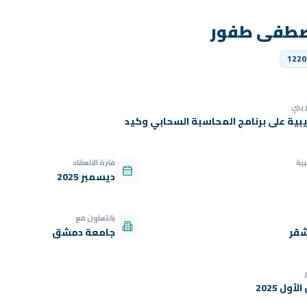
صطفى طفور
1220
دريبي
يبية على برنامج المحاسبة السحابي وكيد
بية
فترة الانعقاد
ديسمبر 2025
بالتعاون مع
شقر
جامعة دمشق