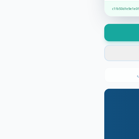
c1fb50dfe9e1e0