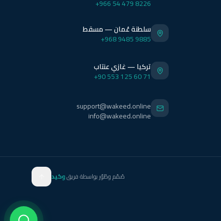
+966 54 479 8226
سلطنة عُمان — مسقط
+968 9485 9885
تركيا — غازي عنتاب
+90 553 125 60 71
support@wakeed.online
info@wakeed.online
صُمّم وطُوّر بواسطة فريق
وكيد