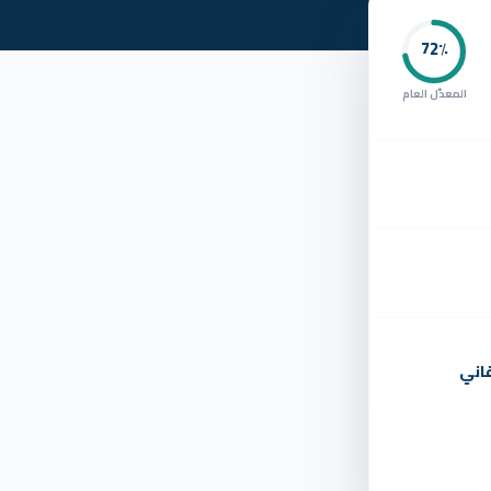
72
٪
المعدّل العام
اني