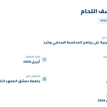
سف اللحام
1312
دريبي
يبية على برنامج المحاسبة السحابي وكيد
بية
فترة الانعقاد
أبريل 2026
بالتعاون مع
جامعة دمشق المعهد التق