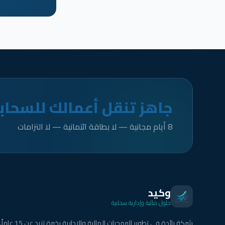
جاهز تنقل أعمالك للسحاب
8 أيام مجانية — لا بطاقة ائتمانية — لا التزامات
وكيد
حلول مالية وإدارية سحابية
شركة رائدة في تطوير البرمجيات المالية والإدارية بخبرة تزيد عن 15 عاماً.