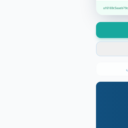
af6169c5aaeb79