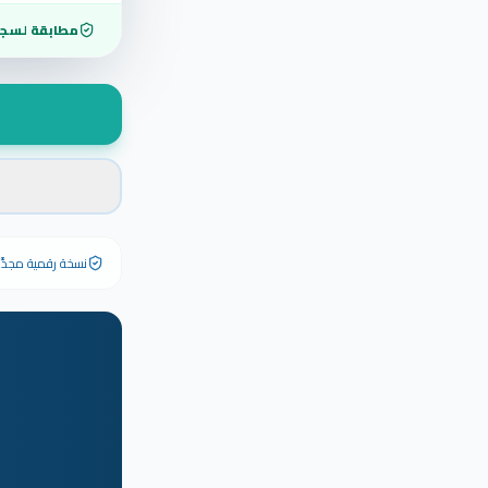
مطابقة لسجل
نسخة رقمية مجدَّدة ٢٠٢٦ تحمل رقم الشهادة الأصلي وبياناته كاملة — الشهادة الورقية الأصلية تبق