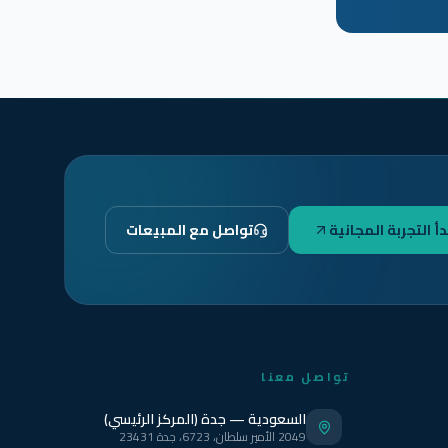
دأ التجربة المجانية
تواصل مع المبيعات
تواصل معنا
السعودية — جدة (المركز الرئيسي)
2049 الأمير سلطان، 6723، جدة 23431