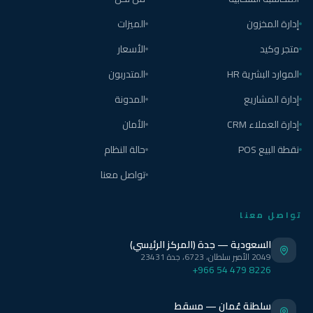
إدارة المخزون
الميزات
متجر وكيد
الأسعار
الموارد البشرية HR
المتدربون
إدارة المشاريع
المدونة
إدارة العملاء CRM
الأمان
نقطة البيع POS
حالة النظام
تواصل معنا
تواصل معنا
السعودية — جدة (المركز الرئيسي)
2049 الأمير سلطان، 6723، جدة 23431
+966 54 479 8226
سلطنة عُمان — مسقط