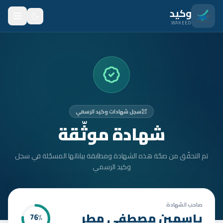
نتقل للمحتوى الرئيسي
وكيد
WAKEED
الرئيسية
الميزات
الأسعار
سجل شهادات وكيد الرسمي
من نحن
شهادة موثّقة
المدونة
تم التحقّق من صحّة هذه الشهادة ومطابقة بياناتها المسجّلة في سجل
المتدربون
وكيد الرسمي
FAQ
الأمان
صاحب الشهادة
ياسمين مصطفى مطر
76
٪