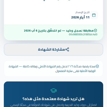
تاريخ الإصدار
11 أيار 2026
مطابقة لسجل وكيد — تم التحقّق بتاريخ
6 آب 2026
0fb988593b2f885dc4d0
مشاركة الشهادة
نسخة رقمية مجدَّدة ٢٠٢٦ تحمل رقم الشهادة الأصلي وبياناته كاملة — الشهادة
الورقية الأصلية تبقى سارية المفعول.
هل تريد شهادة معتمدة مثل هذه؟
انضمّ إلى دورات وكيد التدريبية واحصل على شهادتك الموثّقة في سجلّنا الرسمي