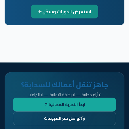
استعرض الدورات وسجّل
جاهز تنقل أعمالك للسحابة؟
8 أيام مجانية — لا بطاقة ائتمانية — لا التزامات
ابدأ التجربة المجانية
تواصل مع المبيعات