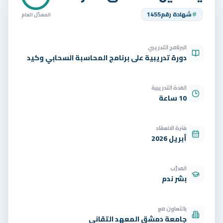
تواصل
شهادة رقم
1455
المعدّل العام
الوظائف
البرنامج التدريبي
تجربة مجانية
EN
دورة تدريبية على برنامج المحاسبة السحابي وكيد
المدة التدريبية
10 ساعة
فترة الانعقاد
أبريل 2026
المدرّب
بشر ندم
بالتعاون مع
جامعة دمشق المعهد التقاني