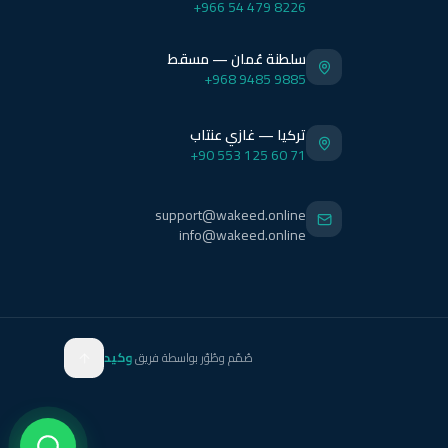
+966 54 479 8226
سلطنة عُمان — مسقط
+968 9485 9885
تركيا — غازي عنتاب
+90 553 125 60 71
support@wakeed.online
info@wakeed.online
صُمّم وطُوّر بواسطة فريق
وكيد