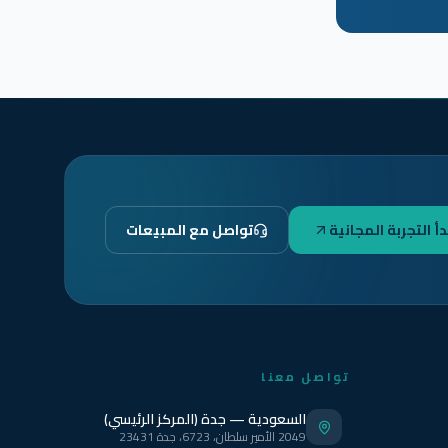
دأ التجربة المجانية
تواصل مع المبيعات
تواصل معنا
السعودية — جدة (المركز الرئيسي)
2049 الأمير سلطان، 6723، جدة 23431