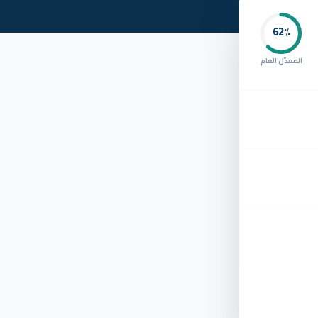
62
٪
المعدّل العام