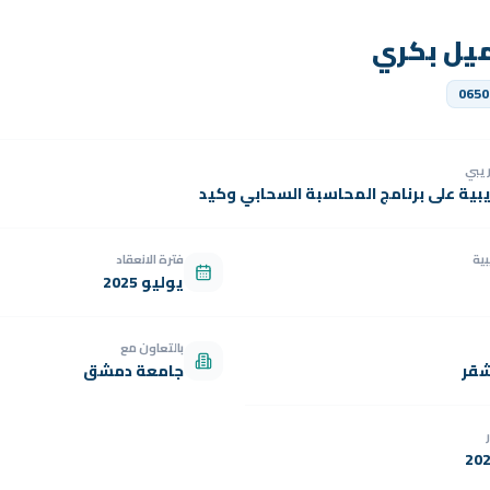
يل بكري
0650
دريبي
يبية على برنامج المحاسبة السحابي وكيد
بية
فترة الانعقاد
يوليو 2025
بالتعاون مع
شقر
جامعة دمشق