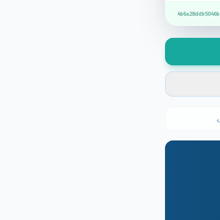
4b6a28ddb5046b