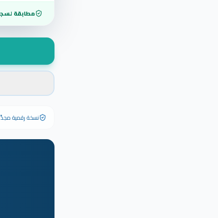
مطابقة لسجل
نسخة رقمية مجدَّدة ٢٠٢٦ تحمل رقم الشهادة الأصلي وبياناته كاملة — الشهادة الورقية الأصلية تبق