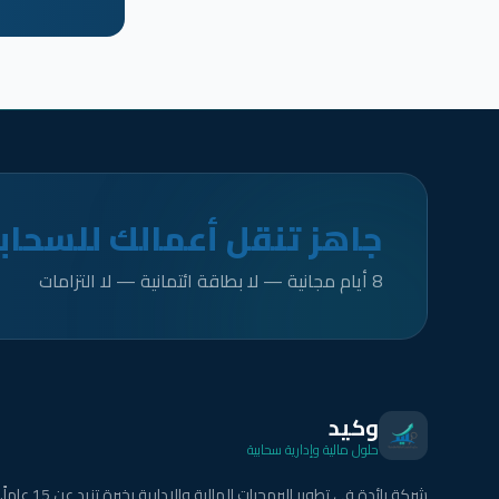
جاهز تنقل أعمالك للسحاب
8 أيام مجانية — لا بطاقة ائتمانية — لا التزامات
وكيد
حلول مالية وإدارية سحابية
شركة رائدة في تطوير البرمجيات المالية والإدارية بخبرة تزيد عن 15 عاماً.