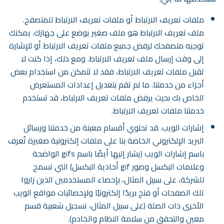
ملفات تعريف الارتباط أو ملفات تعريف الارتباط للمتصفح.
ملف تعريف الارتباط هو ملف صغير يوضع على جهازك. يمكنك
توجيه متصفحك لرفض جميع ملفات تعريف الارتباط أو للإشارة
إلى وقت إرسال ملف تعريف الارتباط. ومع ذلك، إذا كنت لا
تقبل ملفات تعريف الارتباط، فقد لا تتمكن من استخدام بعض
أجزاء من خدمتنا. ما لم تقم بتعديل إعدادات المستعرض
الخاص بك بحيث يرفض ملفات تعريف الارتباط، قد تستخدم
خدمتنا ملفات تعريف الارتباط.
إشارات الويب. قد تحتوي أقسام معينة من خدمتنا ورسائل
البريد الإلكتروني الخاصة بنا على ملفات إلكترونية صغيرة تُعرف
باسم إشارات الويب (يشار إليها أيضًا باسم gifs الواضحة
وعلامات البكسل وصور gif أحادية البكسل) التي تسمح
للشركة، على سبيل المثال، بإحصاء المستخدمين الذين زاروا
تلك الصفحات أو فتح بريدًا إلكترونيًا ولإحصائيات مواقع الويب
الأخرى ذات الصلة (على سبيل المثال، تسجيل شعبية قسم
معين والتحقق من سلامة النظام والخادم).