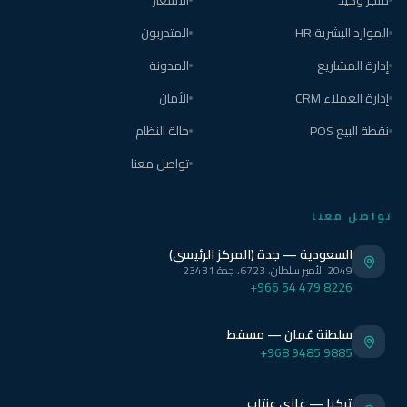
متجر وكيد
الأسعار
الموارد البشرية HR
المتدربون
إدارة المشاريع
المدونة
إدارة العملاء CRM
الأمان
نقطة البيع POS
حالة النظام
تواصل معنا
تواصل معنا
السعودية — جدة (المركز الرئيسي)
2049 الأمير سلطان، 6723، جدة 23431
+966 54 479 8226
سلطنة عُمان — مسقط
+968 9485 9885
تركيا — غازي عنتاب