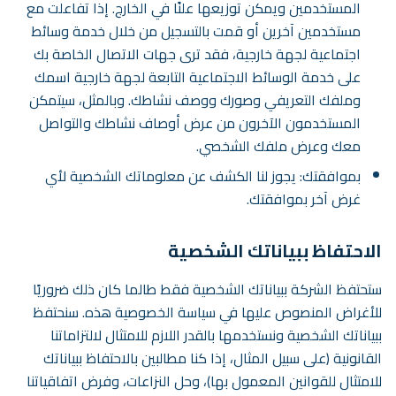
المستخدمين ويمكن توزيعها علنًا في الخارج. إذا تفاعلت مع
مستخدمين آخرين أو قمت بالتسجيل من خلال خدمة وسائط
اجتماعية لجهة خارجية، فقد ترى جهات الاتصال الخاصة بك
على خدمة الوسائط الاجتماعية التابعة لجهة خارجية اسمك
وملفك التعريفي وصورك ووصف نشاطك. وبالمثل، سيتمكن
المستخدمون الآخرون من عرض أوصاف نشاطك والتواصل
معك وعرض ملفك الشخصي.
بموافقتك: يجوز لنا الكشف عن معلوماتك الشخصية لأي
غرض آخر بموافقتك.
الاحتفاظ ببياناتك الشخصية
ستحتفظ الشركة ببياناتك الشخصية فقط طالما كان ذلك ضروريًا
للأغراض المنصوص عليها في سياسة الخصوصية هذه. سنحتفظ
ببياناتك الشخصية ونستخدمها بالقدر اللازم للامتثال لالتزاماتنا
القانونية (على سبيل المثال، إذا كنا مطالبين بالاحتفاظ ببياناتك
للامتثال للقوانين المعمول بها)، وحل النزاعات، وفرض اتفاقياتنا