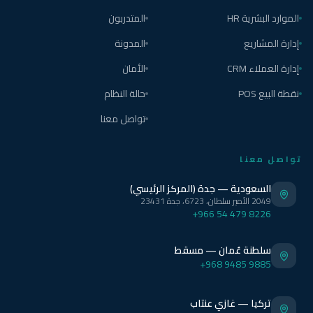
الموارد البشرية HR
المتدربون
إدارة المشاريع
المدونة
إدارة العملاء CRM
الأمان
نقطة البيع POS
حالة النظام
تواصل معنا
تواصل معنا
السعودية — جدة (المركز الرئيسي)
2049 الأمير سلطان، 6723، جدة 23431
+966 54 479 8226
سلطنة عُمان — مسقط
+968 9485 9885
تركيا — غازي عنتاب