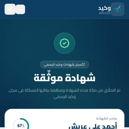
نتقل للمحتوى الرئيسي
وكيد
WAKEED
الرئيسية
الميزات
الأسعار
سجل شهادات وكيد الرسمي
من نحن
شهادة موثّقة
المدونة
تم التحقّق من صحّة هذه الشهادة ومطابقة بياناتها المسجّلة في سجل
المتدربون
وكيد الرسمي
FAQ
الأمان
صاحب الشهادة
أحمد علي عربش
67
٪