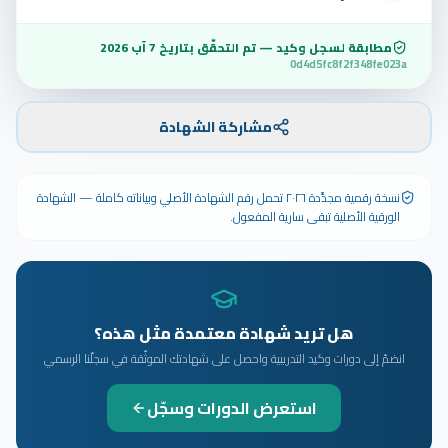
مطابقة لسجل وكيد — تم التحقّق بتاريخ
7 آب 2026
0d4d5fc8f2f348fe023a
مشاركة الشهادة
نسخة رقمية مجدَّدة ٢٠٢٦ تحمل رقم الشهادة الأصلي وبياناته كاملة — الشهادة
الورقية الأصلية تبقى سارية المفعول.
هل تريد شهادة معتمدة مثل هذه؟
انضمّ إلى دورات وكيد التدريبية واحصل على شهادتك الموثّقة في سجلّنا الرسمي
استعرض الدورات وسجّل