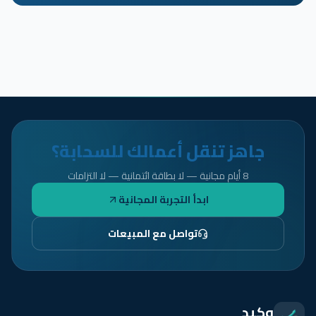
جاهز تنقل أعمالك للسحابة؟
8 أيام مجانية — لا بطاقة ائتمانية — لا التزامات
ابدأ التجربة المجانية
تواصل مع المبيعات
وكيد