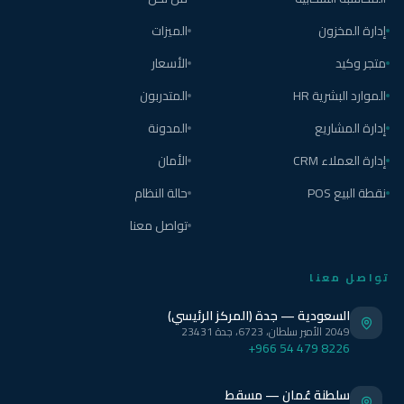
إدارة المخزون
الميزات
متجر وكيد
الأسعار
الموارد البشرية HR
المتدربون
إدارة المشاريع
المدونة
إدارة العملاء CRM
الأمان
نقطة البيع POS
حالة النظام
تواصل معنا
تواصل معنا
السعودية — جدة (المركز الرئيسي)
2049 الأمير سلطان، 6723، جدة 23431
+966 54 479 8226
سلطنة عُمان — مسقط