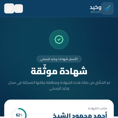
نتقل للمحتوى الرئيسي
وكيد
WAKEED
الرئيسية
الميزات
الأسعار
سجل شهادات وكيد الرسمي
من نحن
شهادة موثّقة
المدونة
تم التحقّق من صحّة هذه الشهادة ومطابقة بياناتها المسجّلة في سجل
المتدربون
وكيد الرسمي
FAQ
الأمان
صاحب الشهادة
أحمد محمود الشيخ
62
٪