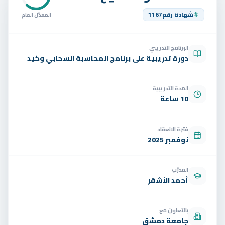
تواصل
شهادة رقم
1167
المعدّل العام
الوظائف
البرنامج التدريبي
تجربة مجانية
EN
دورة تدريبية على برنامج المحاسبة السحابي وكيد
المدة التدريبية
10 ساعة
فترة الانعقاد
نوفمبر 2025
المدرّب
أحمد الأشقر
بالتعاون مع
جامعة دمشق