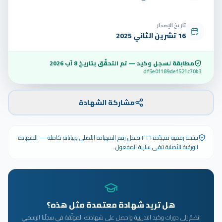
تاريخ الإصدار
16 تشرين الثاني 2025
مطابقة لسجل وكيد — تم التحقّق بتاريخ
8 آب 2026
df5e0f189def521c70b3
مشاركة الشهادة
نسخة رقمية مجدَّدة ٢٠٢٦ تحمل رقم الشهادة الأصلي وبياناته كاملة — الشهادة
الورقية الأصلية تبقى سارية المفعول.
هل تريد شهادة معتمدة مثل هذه؟
انضمّ إلى دورات وكيد التدريبية واحصل على شهادتك الموثّقة في سجلّنا الرسمي