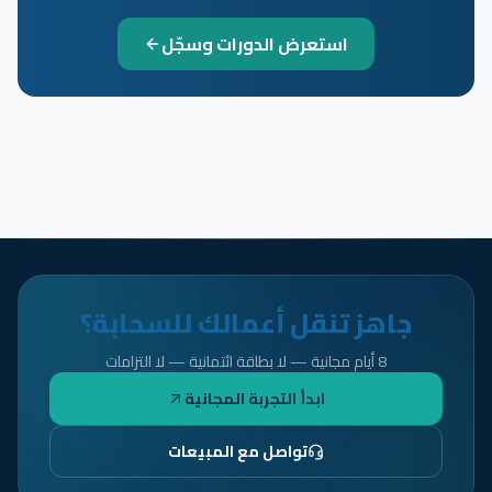
استعرض الدورات وسجّل
جاهز تنقل أعمالك للسحابة؟
8 أيام مجانية — لا بطاقة ائتمانية — لا التزامات
ابدأ التجربة المجانية
تواصل مع المبيعات