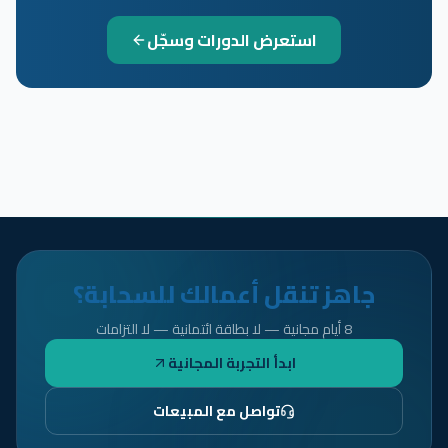
استعرض الدورات وسجّل
جاهز تنقل أعمالك للسحابة؟
8 أيام مجانية — لا بطاقة ائتمانية — لا التزامات
ابدأ التجربة المجانية
تواصل مع المبيعات