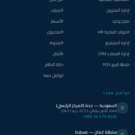
إدارة المخزون
الميزات
متجر وكيد
الأسعار
الموارد البشرية HR
المتدربون
إدارة المشاريع
المدونة
إدارة العملاء CRM
الأمان
نقطة البيع POS
حالة النظام
تواصل معنا
تواصل معنا
السعودية — جدة (المركز الرئيسي)
2049 الأمير سلطان، 6723، جدة 23431
+966 54 479 8226
سلطنة عُمان — مسقط