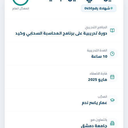
تواصل
شهادة رقم
0450
المعدّل العام
الوظائف
البرنامج التدريبي
تجربة مجانية
EN
دورة تدريبية على برنامج المحاسبة السحابي وكيد
المدة التدريبية
10 ساعة
فترة الانعقاد
مايو 2025
المدرّب
عمار ياسر ندم
بالتعاون مع
جامعة دمشق