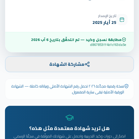
تاريخ الإصدار
25 أيار 2025
مطابقة لسجل وكيد — تم التحقّق بتاريخ
6 آب 2026
d867853ff4bfcf63da5e
مشاركة الشهادة
نسخة رقمية مجدَّدة ٢٠٢٦ تحمل رقم الشهادة الأصلي وبياناته كاملة — الشهادة
الورقية الأصلية تبقى سارية المفعول.
هل تريد شهادة معتمدة مثل هذه؟
انضمّ إلى دورات وكيد التدريبية واحصل على شهادتك الموثّقة في سجلّنا الرسمي