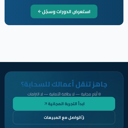
استعرض الدورات وسجّل
جاهز تنقل أعمالك للسحابة؟
8 أيام مجانية — لا بطاقة ائتمانية — لا التزامات
ابدأ التجربة المجانية
تواصل مع المبيعات