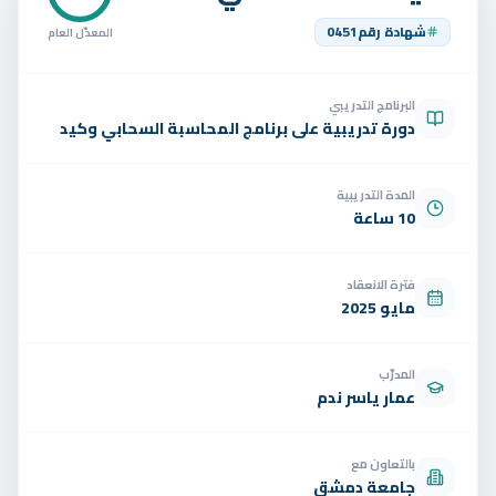
تواصل
شهادة رقم
0451
المعدّل العام
الوظائف
البرنامج التدريبي
تجربة مجانية
EN
دورة تدريبية على برنامج المحاسبة السحابي وكيد
المدة التدريبية
10 ساعة
فترة الانعقاد
مايو 2025
المدرّب
عمار ياسر ندم
بالتعاون مع
جامعة دمشق