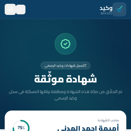
نتقل للمحتوى الرئيسي
وكيد
WAKEED
الرئيسية
الميزات
الأسعار
سجل شهادات وكيد الرسمي
من نحن
شهادة موثّقة
المدونة
تم التحقّق من صحّة هذه الشهادة ومطابقة بياناتها المسجّلة في سجل
المتدربون
وكيد الرسمي
FAQ
الأمان
صاحب الشهادة
أميمة احمد المدني
75
٪