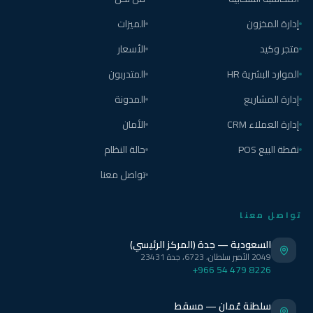
إدارة المخزون
الميزات
متجر وكيد
الأسعار
الموارد البشرية HR
المتدربون
إدارة المشاريع
المدونة
إدارة العملاء CRM
الأمان
نقطة البيع POS
حالة النظام
تواصل معنا
تواصل معنا
السعودية — جدة (المركز الرئيسي)
2049 الأمير سلطان، 6723، جدة 23431
+966 54 479 8226
سلطنة عُمان — مسقط