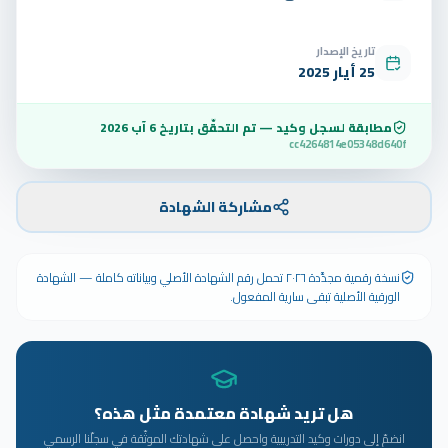
تاريخ الإصدار
25 أيار 2025
مطابقة لسجل وكيد — تم التحقّق بتاريخ
6 آب 2026
cc4264814e05348d640f
مشاركة الشهادة
نسخة رقمية مجدَّدة ٢٠٢٦ تحمل رقم الشهادة الأصلي وبياناته كاملة — الشهادة
الورقية الأصلية تبقى سارية المفعول.
هل تريد شهادة معتمدة مثل هذه؟
انضمّ إلى دورات وكيد التدريبية واحصل على شهادتك الموثّقة في سجلّنا الرسمي