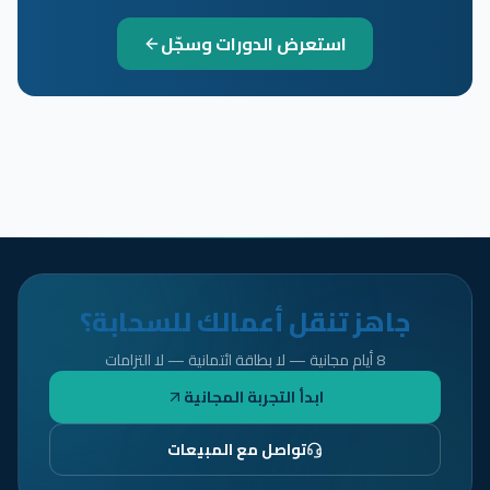
استعرض الدورات وسجّل
جاهز تنقل أعمالك للسحابة؟
8 أيام مجانية — لا بطاقة ائتمانية — لا التزامات
ابدأ التجربة المجانية
تواصل مع المبيعات