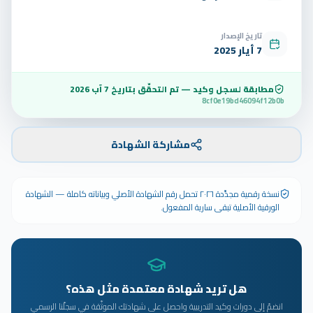
تاريخ الإصدار
7 أيار 2025
مطابقة لسجل وكيد — تم التحقّق بتاريخ
7 آب 2026
8cf0e19bd46094f12b0b
مشاركة الشهادة
نسخة رقمية مجدَّدة ٢٠٢٦ تحمل رقم الشهادة الأصلي وبياناته كاملة — الشهادة
الورقية الأصلية تبقى سارية المفعول.
هل تريد شهادة معتمدة مثل هذه؟
انضمّ إلى دورات وكيد التدريبية واحصل على شهادتك الموثّقة في سجلّنا الرسمي