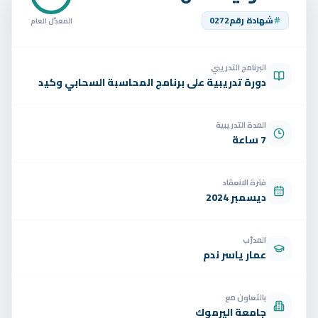
تواصل
شهادة رقم
0272
المعدّل العام
الوظائف
البرنامج التدريبي
تجربة مجانية
EN
دورة تدريبية على برنامج المحاسبة السحابي وكيد
المدة التدريبية
7 ساعة
فترة الانعقاد
ديسمبر 2024
المدرّب
عمار ياسر ندم
بالتعاون مع
جامعة اليرموك