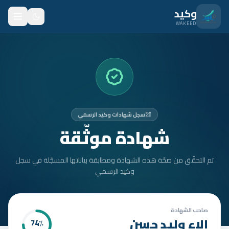
نتقل للمحتوى الرئيسي
وكيد
WAKEED
الرئيسية
الميزات
الأسعار
سجل شهادات وكيد الرسمي
من نحن
شهادة موثّقة
المدونة
تم التحقّق من صحّة هذه الشهادة ومطابقة بياناتها المسجّلة في سجل
المتدربون
وكيد الرسمي
FAQ
الأمان
صاحب الشهادة
الاء وليد حسن
74
٪