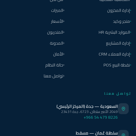
إدارة المخزون
الميزات
متجر وكيد
الأسعار
الموارد البشرية HR
المتدربون
إدارة المشاريع
المدونة
إدارة العملاء CRM
الأمان
نقطة البيع POS
حالة النظام
تواصل معنا
تواصل معنا
السعودية — جدة (المركز الرئيسي)
2049 الأمير سلطان، 6723، جدة 23431
+966 54 479 8226
سلطنة عُمان — مسقط