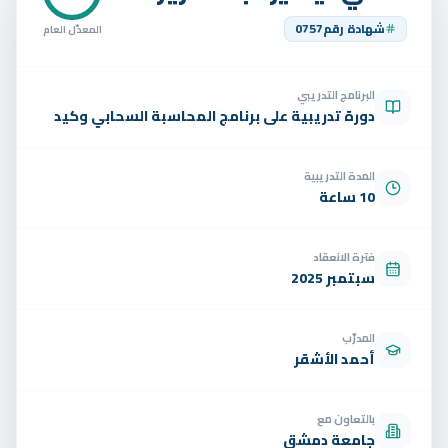
تواصل
شهادة رقم
0757
المعدّل العام
الوظائف
البرنامج التدريبي
تجربة مجانية
EN
دورة تدريبية على برنامج المحاسبة السحابي وكيد
المدة التدريبية
10 ساعة
فترة الانعقاد
سبتمبر 2025
المدرّب
أحمد الأشقر
بالتعاون مع
جامعة دمشق