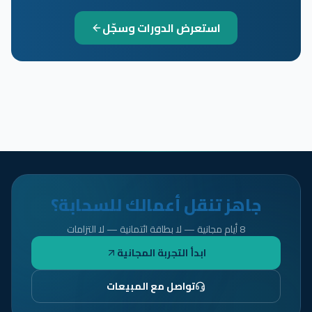
استعرض الدورات وسجّل
جاهز تنقل أعمالك للسحابة؟
8 أيام مجانية — لا بطاقة ائتمانية — لا التزامات
ابدأ التجربة المجانية
تواصل مع المبيعات