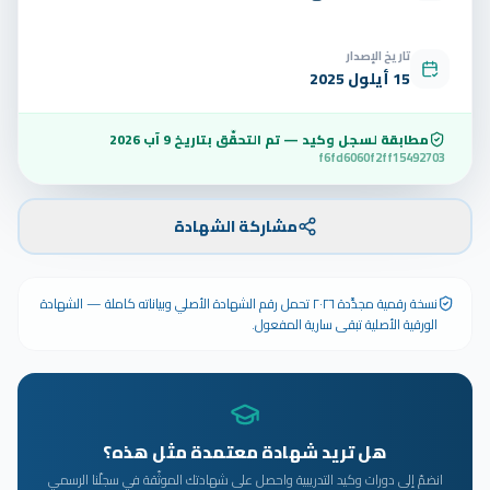
تاريخ الإصدار
15 أيلول 2025
مطابقة لسجل وكيد — تم التحقّق بتاريخ
9 آب 2026
f6fd6060f2ff15492703
مشاركة الشهادة
نسخة رقمية مجدَّدة ٢٠٢٦ تحمل رقم الشهادة الأصلي وبياناته كاملة — الشهادة
الورقية الأصلية تبقى سارية المفعول.
هل تريد شهادة معتمدة مثل هذه؟
انضمّ إلى دورات وكيد التدريبية واحصل على شهادتك الموثّقة في سجلّنا الرسمي