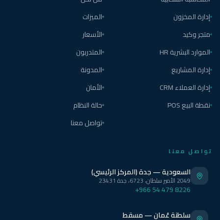
إدارة المخزون
الميزات
متجر وكيد
الأسعار
الموارد البشرية HR
المتدربون
إدارة المشاريع
المدونة
إدارة العملاء CRM
الأمان
نقطة البيع POS
حالة النظام
تواصل معنا
تواصل معنا
السعودية — جدة (المركز الرئيسي)
2049 الأمير سلطان، 6723، جدة 23431
+966 54 479 8226
سلطنة عُمان — مسقط