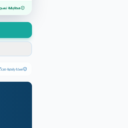
مطابقة لسجل
نسخة رقمية مجدَّدة ٢٠٢٦ تحمل رقم الشهادة الأصلي وبياناته كاملة — الشهادة الورقية الأصلية تبق