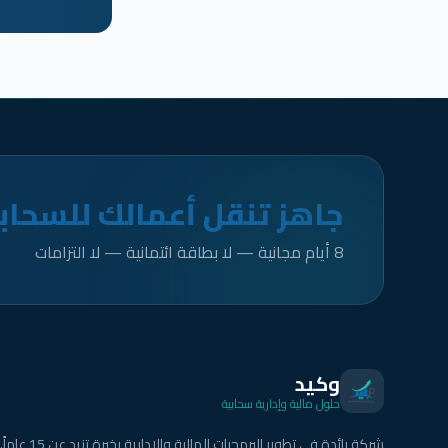
جاهز تنقل أعمالك للسحاب
8 أيام مجانية — لا بطاقة ائتمانية — لا التزامات
وكيد
حلول مالية وإدارية سحابية
شركة رائدة في تطوير البرمجيات المالية والإدارية بخبرة تزيد عن 15 عاماً.