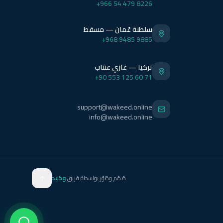
+966 54 479 8226
سلطنة عُمان — مسقط
+968 9485 9885
تركيا — غازي عنتاب
+90 553 125 60 71
support@wakeed.online
info@wakeed.online
صُمّم وطُوّر بواسطة فريق
وكيد