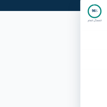
96
٪
المعدّل العام