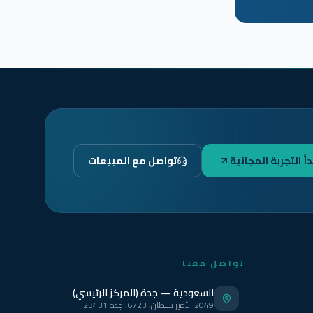
دأ التجربة المجانية
تواصل مع المبيعات
تواصل معنا
السعودية — جدة (المركز الرئيسي)
2049 الأمير سلطان، 6723، جدة 23431