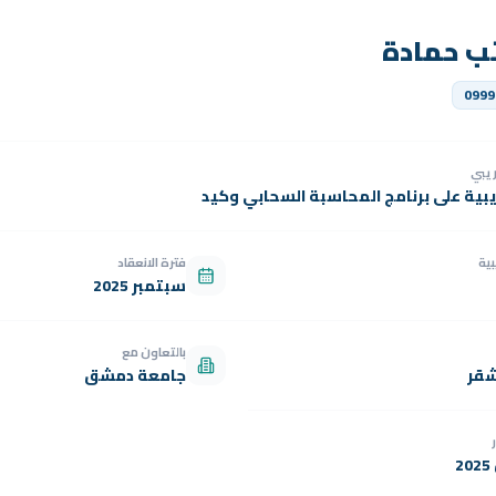
تب حمادة
0999
دريبي
يبية على برنامج المحاسبة السحابي وكيد
بية
فترة الانعقاد
سبتمبر 2025
بالتعاون مع
شقر
جامعة دمشق