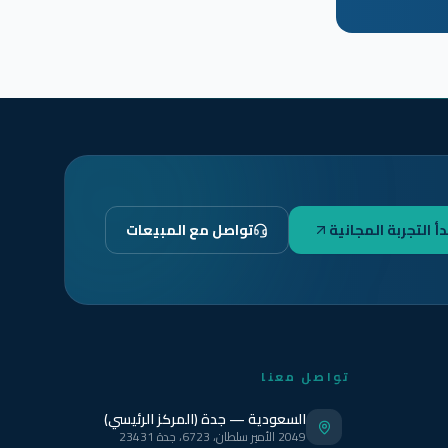
دأ التجربة المجانية
تواصل مع المبيعات
تواصل معنا
السعودية — جدة (المركز الرئيسي)
2049 الأمير سلطان، 6723، جدة 23431