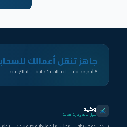
جاهز تنقل أعمالك للسحاب
8 أيام مجانية — لا بطاقة ائتمانية — لا التزامات
وكيد
حلول مالية وإدارية سحابية
شركة رائدة في تطوير البرمجيات المالية والإدارية بخبرة تزيد عن 15 عاماً.