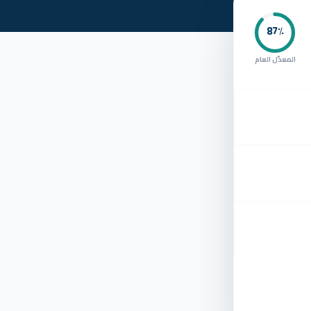
87
٪
المعدّل العام