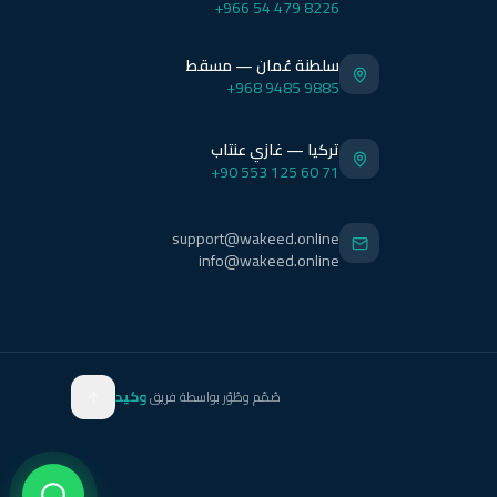
+966 54 479 8226
سلطنة عُمان — مسقط
+968 9485 9885
تركيا — غازي عنتاب
+90 553 125 60 71
support@wakeed.online
info@wakeed.online
صُمّم وطُوّر بواسطة فريق
وكيد