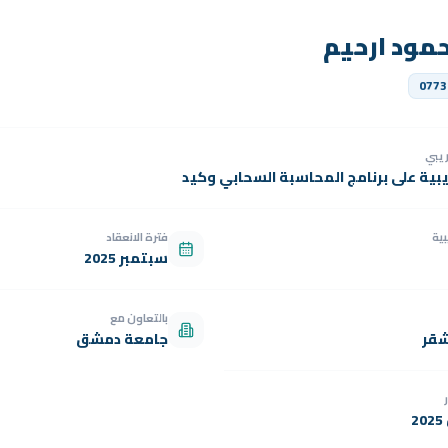
مود ارحيم
0773
دريبي
يبية على برنامج المحاسبة السحابي وكيد
بية
فترة الانعقاد
سبتمبر 2025
بالتعاون مع
شقر
جامعة دمشق