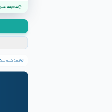
مطابقة لسجل
نسخة رقمية مجدَّدة ٢٠٢٦ تحمل رقم الشهادة الأصلي وبياناته كاملة — الشهادة الورقية الأصلية تبق