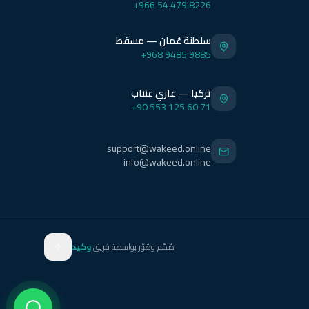
+966 54 479 8226
سلطنة عُمان — مسقط
+968 9485 9885
تركيا — غازي عنتاب
+90 553 125 60 71
support@wakeed.online
info@wakeed.online
صُمّم وطُوّر بواسطة فريق
وكيد