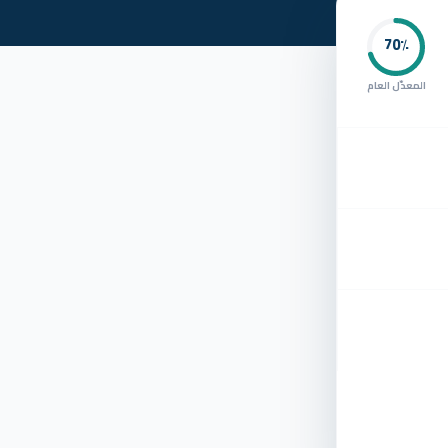
70
٪
المعدّل العام