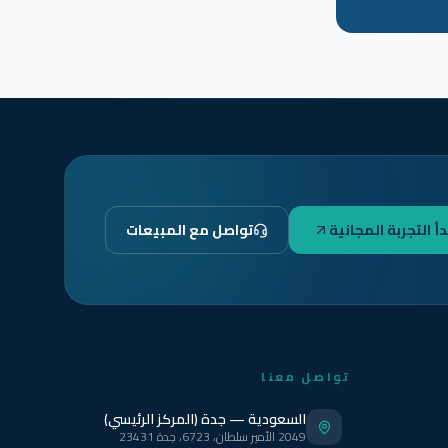
دأ التجربة المجانية
تواصل مع المبيعات
تواصل معنا
السعودية — جدة (المركز الرئيسي)
2049 الأمير سلطان، 6723، جدة 23431