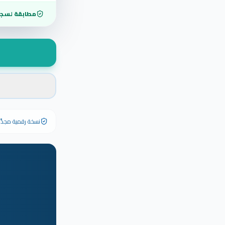
مطابقة لسجل
نسخة رقمية مجدَّدة ٢٠٢٦ تحمل رقم الشهادة الأصلي وبياناته كاملة — الشهادة الورقية الأصلية تبق