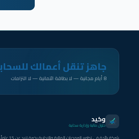
جاهز تنقل أعمالك للسحاب
8 أيام مجانية — لا بطاقة ائتمانية — لا التزامات
وكيد
حلول مالية وإدارية سحابية
شركة رائدة في تطوير البرمجيات المالية والإدارية بخبرة تزيد عن 15 عاماً.