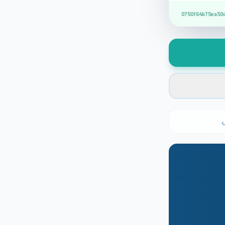
0750f64b75ea50