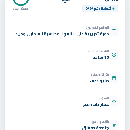
تواصل
شهادة رقم
0454
المعدّل العام
الوظائف
البرنامج التدريبي
تجربة مجانية
EN
دورة تدريبية على برنامج المحاسبة السحابي وكيد
المدة التدريبية
10 ساعة
فترة الانعقاد
مايو 2025
المدرّب
عمار ياسر ندم
بالتعاون مع
جامعة دمشق