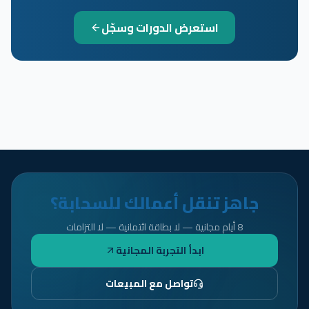
استعرض الدورات وسجّل
جاهز تنقل أعمالك للسحابة؟
8 أيام مجانية — لا بطاقة ائتمانية — لا التزامات
ابدأ التجربة المجانية
تواصل مع المبيعات