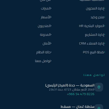
إدارة المخزون
الميزات
متجر وكيد
الأسعار
الموارد البشرية HR
المتدربون
إدارة المشاريع
المدونة
إدارة العملاء CRM
الأمان
نقطة البيع POS
حالة النظام
تواصل معنا
تواصل معنا
السعودية — جدة (المركز الرئيسي)
2049 الأمير سلطان، 6723، جدة 23431
+966 54 479 8226
سلطنة عُمان — مسقط