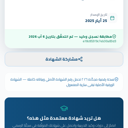
تاريخ الإصدار
25 أيار 2025
مطابقة لسجل وكيد — تم التحقّق بتاريخ
6 آب 2026
ef8c853f9c7eb30a83d3
مشاركة الشهادة
نسخة رقمية مجدَّدة ٢٠٢٦ تحمل رقم الشهادة الأصلي وبياناته كاملة — الشهادة
الورقية الأصلية تبقى سارية المفعول.
هل تريد شهادة معتمدة مثل هذه؟
انضمّ إلى دورات وكيد التدريبية واحصل على شهادتك الموثّقة في سجلّنا الرسمي