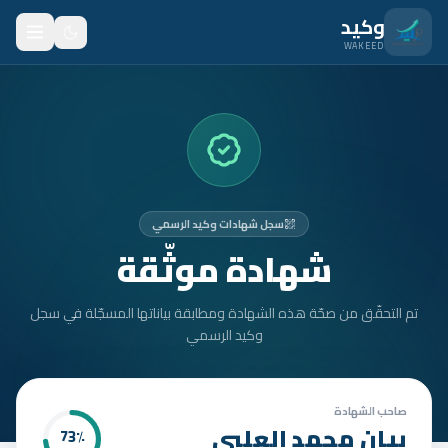
نتقل للمحتوى الرئيسي
وكيد
WAKEED
الرئيسية
الميزات
الأسعار
سجل شهادات وكيد الرسمي
من نحن
شهادة موثّقة
المدونة
تم التحقّق من صحّة هذه الشهادة ومطابقة بياناتها المسجّلة في سجل
المتدربون
وكيد الرسمي
FAQ
الأمان
صاحب الشهادة
بيان محمد العلبي
73
٪