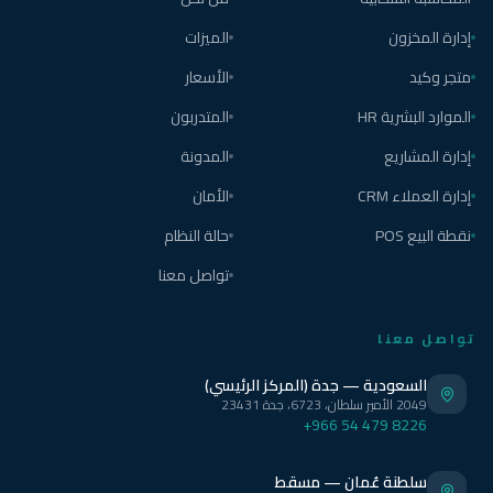
إدارة المخزون
الميزات
متجر وكيد
الأسعار
الموارد البشرية HR
المتدربون
إدارة المشاريع
المدونة
إدارة العملاء CRM
الأمان
نقطة البيع POS
حالة النظام
تواصل معنا
تواصل معنا
السعودية — جدة (المركز الرئيسي)
2049 الأمير سلطان، 6723، جدة 23431
+966 54 479 8226
سلطنة عُمان — مسقط