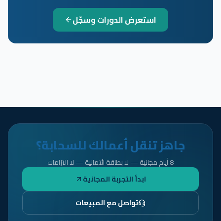
استعرض الدورات وسجّل
جاهز تنقل أعمالك للسحابة؟
8 أيام مجانية — لا بطاقة ائتمانية — لا التزامات
ابدأ التجربة المجانية
تواصل مع المبيعات