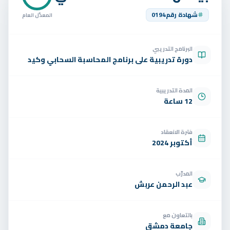
تواصل
شهادة رقم
0194
المعدّل العام
الوظائف
البرنامج التدريبي
تجربة مجانية
EN
دورة تدريبية على برنامج المحاسبة السحابي وكيد
المدة التدريبية
12 ساعة
فترة الانعقاد
أكتوبر 2024
المدرّب
عبد الرحمن عربش
بالتعاون مع
جامعة دمشق