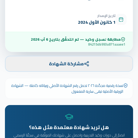
تاريخ الإصدار
1 كانون الأول 2024
مطابقة لسجل وكيد — تم التحقّق بتاريخ
6 آب 2026
84215db993a871aaaee1
مشاركة الشهادة
نسخة رقمية مجدَّدة ٢٠٢٦ تحمل رقم الشهادة الأصلي وبياناته كاملة — الشهادة
الورقية الأصلية تبقى سارية المفعول.
هل تريد شهادة معتمدة مثل هذه؟
انضمّ إلى دورات وكيد التدريبية واحصل على شهادتك الموثّقة في سجلّنا الرسمي