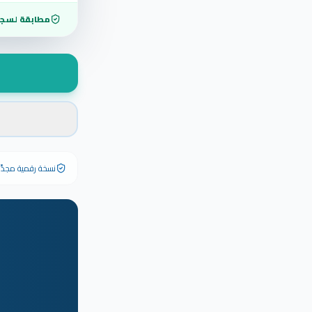
مطابقة لسجل
نسخة رقمية مجدَّدة ٢٠٢٦ تحمل رقم الشهادة الأصلي وبياناته كاملة — الشهادة الورقية الأصلية تبق