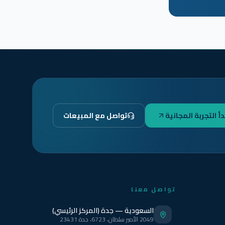
دأ التجربة المجانية
تواصل مع المبيعات
تواصل معنا
السعودية — جدة (المركز الرئيسي)
2049 الأمير سلطان، 6723، جدة 23431