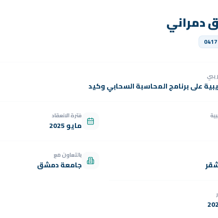
ق دمراني
0417
دريبي
يبية على برنامج المحاسبة السحابي وكيد
بية
فترة الانعقاد
مايو 2025
بالتعاون مع
شقر
جامعة دمشق