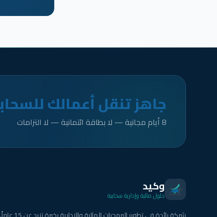
جاهز تنقل أعمالك للسحاب
8 أيام مجانية — لا بطاقة ائتمانية — لا التزامات
وكيد
حلول مالية وإدارية سحابية
شركة رائدة في تطوير البرمجيات المالية والإدارية بخبرة تزيد عن 15 عاماً.