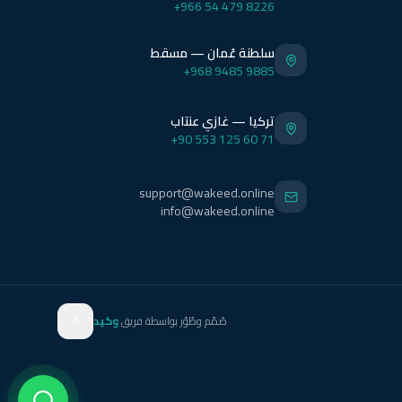
+966 54 479 8226
سلطنة عُمان — مسقط
+968 9485 9885
تركيا — غازي عنتاب
+90 553 125 60 71
support@wakeed.online
info@wakeed.online
صُمّم وطُوّر بواسطة فريق
وكيد