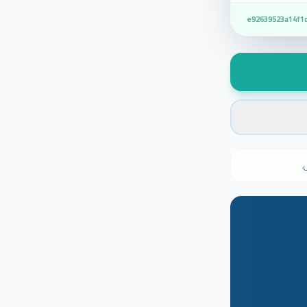
e92639523a14f1