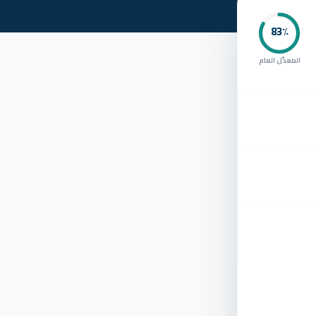
83
٪
المعدّل العام