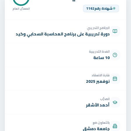
تواصل
شهادة رقم
1162
المعدّل العام
الوظائف
البرنامج التدريبي
تجربة مجانية
EN
دورة تدريبية على برنامج المحاسبة السحابي وكيد
المدة التدريبية
10 ساعة
فترة الانعقاد
نوفمبر 2025
المدرّب
أحمد الأشقر
بالتعاون مع
جامعة دمشق