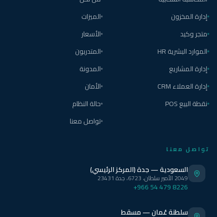
إدارة المخزون
الميزات
متجر وكيد
الأسعار
الموارد البشرية HR
المتدربون
إدارة المشاريع
المدونة
إدارة العملاء CRM
الأمان
نقطة البيع POS
حالة النظام
تواصل معنا
تواصل معنا
السعودية — جدة (المركز الرئيسي)
2049 الأمير سلطان، 6723، جدة 23431
+966 54 479 8226
سلطنة عُمان — مسقط