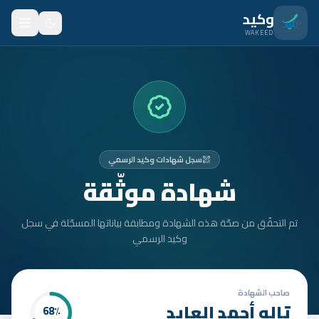
نتقل للمحتوى الرئيسي
وكيد
WAKEED
الرئيسية
الميزات
الأسعار
سجل شهادات وكيد الرسمي
من نحن
شهادة موثّقة
المدونة
تم التحقّق من صحّة هذه الشهادة ومطابقة بياناتها المسجّلة في سجل
المتدربون
وكيد الرسمي
FAQ
الأمان
صاحب الشهادة
تاله أحمد العايد
68
٪