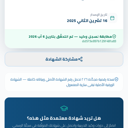
تاريخ الإصدار
16 تشرين الثاني 2025
مطابقة لسجل وكيد — تم التحقّق بتاريخ
6 آب 2026
dd573e897b129f48fa83
مشاركة الشهادة
نسخة رقمية مجدَّدة ٢٠٢٦ تحمل رقم الشهادة الأصلي وبياناته كاملة — الشهادة
الورقية الأصلية تبقى سارية المفعول.
هل تريد شهادة معتمدة مثل هذه؟
انضمّ إلى دورات وكيد التدريبية واحصل على شهادتك الموثّقة في سجلّنا الرسمي