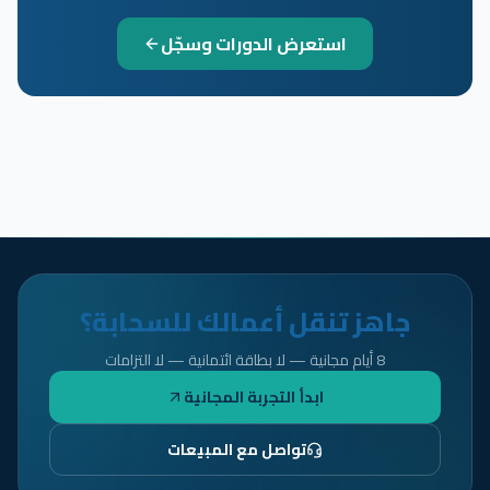
استعرض الدورات وسجّل
جاهز تنقل أعمالك للسحابة؟
8 أيام مجانية — لا بطاقة ائتمانية — لا التزامات
ابدأ التجربة المجانية
تواصل مع المبيعات