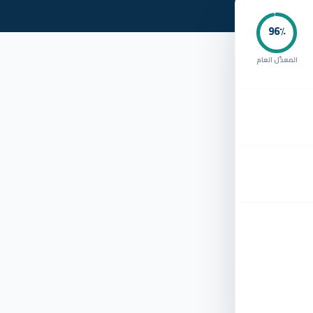
96
٪
المعدّل العام