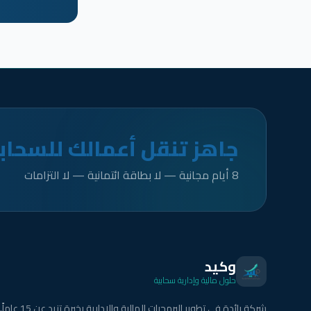
جاهز تنقل أعمالك للسحاب
8 أيام مجانية — لا بطاقة ائتمانية — لا التزامات
وكيد
حلول مالية وإدارية سحابية
شركة رائدة في تطوير البرمجيات المالية والإدارية بخبرة تزيد عن 15 عاماً.