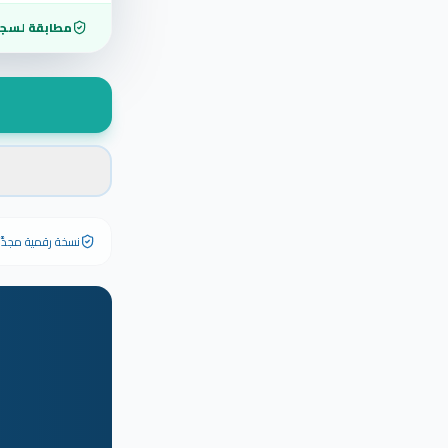
مطابقة لسجل
نسخة رقمية مجدَّدة ٢٠٢٦ تحمل رقم الشهادة الأصلي وبياناته كاملة — الشهادة الورقية الأصلية تبق