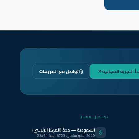
دأ التجربة المجانية
تواصل مع المبيعات
تواصل معنا
السعودية — جدة (المركز الرئيسي)
2049 الأمير سلطان، 6723، جدة 23431