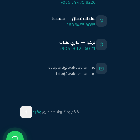
+966 54 479 8226
سلطنة عُمان — مسقط
+968 9485 9885
تركيا — غازي عنتاب
+90 553 125 60 71
support@wakeed.online
info@wakeed.online
صُمّم وطُوّر بواسطة فريق
وكيد