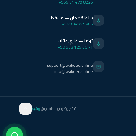
+966 54 479 8226
سلطنة عُمان — مسقط
+968 9485 9885
تركيا — غازي عنتاب
+90 553 125 60 71
support@wakeed.online
info@wakeed.online
صُمّم وطُوّر بواسطة فريق
وكيد