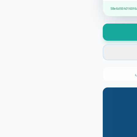
58e6d9340160f6