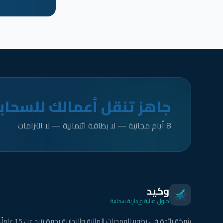
جاهز تنقل أعمالك للسحاب
8 أيام مجانية — لا بطاقة ائتمانية — لا التزامات
وكيد
حلول مالية وإدارية سحابية
شركة رائدة في تطوير البرمجيات المالية والإدارية بخبرة تزيد عن 15 عاماً.