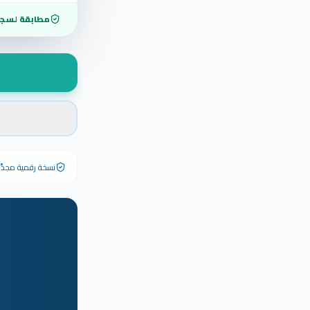
مطابقة لسجل
نسخة رقمية مجدَّدة ٢٠٢٦ تحمل رقم الشهادة الأصلي وبياناته كاملة — الشهادة الورقية الأصلية تبق