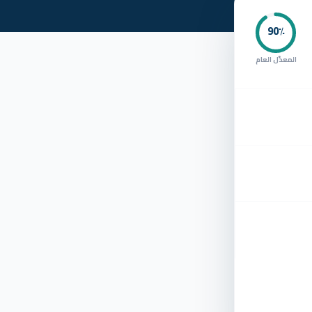
90
٪
المعدّل العام