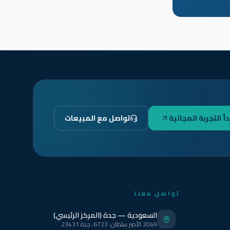
دأ التجربة المجانية
تواصل مع المبيعات
تواصل معنا
السعودية — جدة (المركز الرئيسي)
2049 الأمير سلطان، 6723، جدة 23431