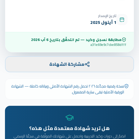
تاريخ الإصدار
1 أيلول 2025
مطابقة لسجل وكيد — تم التحقّق بتاريخ
6 آب 2026
a31e69e9c7cbe858dfff
مشاركة الشهادة
نسخة رقمية مجدَّدة ٢٠٢٦ تحمل رقم الشهادة الأصلي وبياناته كاملة — الشهادة
الورقية الأصلية تبقى سارية المفعول.
هل تريد شهادة معتمدة مثل هذه؟
انضمّ إلى دورات وكيد التدريبية واحصل على شهادتك الموثّقة في سجلّنا الرسمي