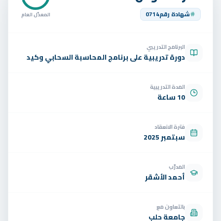
تواصل
شهادة رقم
0714
المعدّل العام
الوظائف
البرنامج التدريبي
تجربة مجانية
EN
دورة تدريبية على برنامج المحاسبة السحابي وكيد
المدة التدريبية
10 ساعة
فترة الانعقاد
سبتمبر 2025
المدرّب
أحمد الأشقر
بالتعاون مع
جامعة حلب