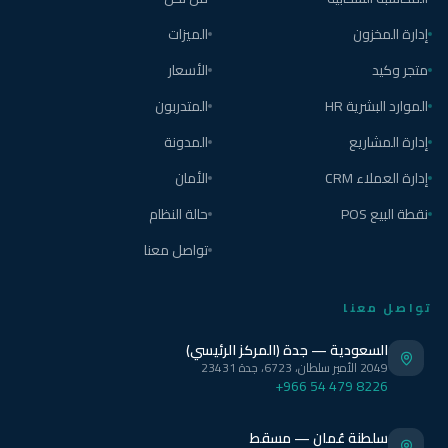
إدارة المخزون
الميزات
متجر وكيد
الأسعار
الموارد البشرية HR
المتدربون
إدارة المشاريع
المدونة
إدارة العملاء CRM
الأمان
نقطة البيع POS
حالة النظام
تواصل معنا
تواصل معنا
السعودية — جدة (المركز الرئيسي)
2049 الأمير سلطان، 6723، جدة 23431
+966 54 479 8226
سلطنة عُمان — مسقط