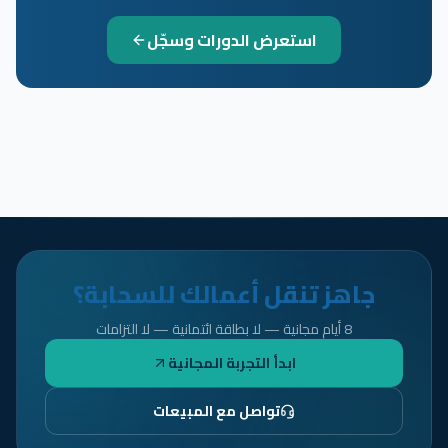
استعرض الدورات وسجّل
جاهز تنقل أعمالك للسحابة؟
8 أيام مجانية — لا بطاقة ائتمانية — لا التزامات
ابدأ التجربة المجانية
تواصل مع المبيعات