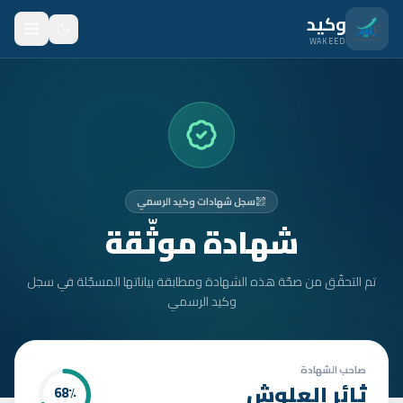
نتقل للمحتوى الرئيسي
وكيد
WAKEED
الرئيسية
الميزات
الأسعار
سجل شهادات وكيد الرسمي
من نحن
شهادة موثّقة
المدونة
تم التحقّق من صحّة هذه الشهادة ومطابقة بياناتها المسجّلة في سجل
المتدربون
وكيد الرسمي
FAQ
الأمان
صاحب الشهادة
ثائر العلوش
68
٪