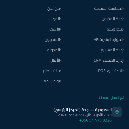
المحاسبة السحابية
من نحن
إدارة المخزون
الميزات
متجر وكيد
الأسعار
الموارد البشرية HR
المتدربون
إدارة المشاريع
المدونة
إدارة العملاء CRM
الأمان
نقطة البيع POS
حالة النظام
تواصل معنا
تواصل معنا
السعودية — جدة (المركز الرئيسي)
2049 الأمير سلطان، 6723، جدة 23431
+966 54 479 8226