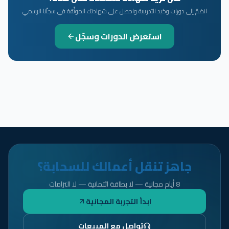
انضمّ إلى دورات وكيد التدريبية واحصل على شهادتك الموثّقة في سجلّنا الرسمي
استعرض الدورات وسجّل
جاهز تنقل أعمالك للسحابة؟
8 أيام مجانية — لا بطاقة ائتمانية — لا التزامات
ابدأ التجربة المجانية
تواصل مع المبيعات