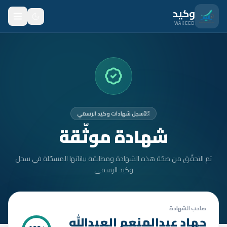
نتقل للمحتوى الرئيسي
وكيد
WAKEED
الرئيسية
الميزات
الأسعار
سجل شهادات وكيد الرسمي
من نحن
شهادة موثّقة
المدونة
تم التحقّق من صحّة هذه الشهادة ومطابقة بياناتها المسجّلة في سجل
المتدربون
وكيد الرسمي
FAQ
الأمان
صاحب الشهادة
جهاد عبدالمنعم العبدالله