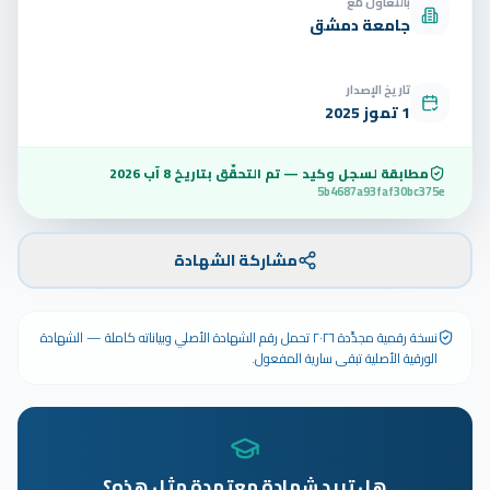
بالتعاون مع
جامعة دمشق
تاريخ الإصدار
1 تموز 2025
مطابقة لسجل وكيد — تم التحقّق بتاريخ
8 آب 2026
5b4687a93faf30bc375e
مشاركة الشهادة
نسخة رقمية مجدَّدة ٢٠٢٦ تحمل رقم الشهادة الأصلي وبياناته كاملة — الشهادة
الورقية الأصلية تبقى سارية المفعول.
هل تريد شهادة معتمدة مثل هذه؟