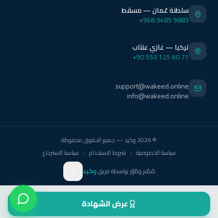
سلطنة عُمان — مسقط
+968 9485 9885
تركيا — غازي عنتاب
+90 553 125 60 71
support@wakeed.online
info@wakeed.online
© 2026 وكيد — جميع الحقوق محفوظة
سياسة الخصوصية
•
شروط الاستخدام
•
سياسة الاسترجاع
وكيد
صُمّم وطُوّر بواسطة فريق
وكيد
عرض الشهادة