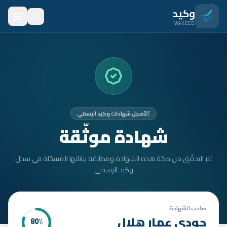
نتقل للمحتوى الرئيسي
وكيد
WAKEED
الرئيسية
الميزات
الأسعار
سجل شهادات وكيد الرسمي
من نحن
شهادة موثّقة
المدونة
تم التحقّق من صحّة هذه الشهادة ومطابقة بياناتها المسجّلة في سجل
المتدربون
وكيد الرسمي
FAQ
الأمان
صاحب الشهادة
جودي عمار هلال
80
٪