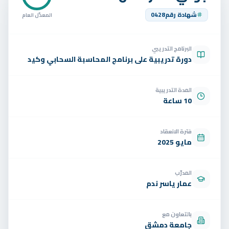
تواصل
شهادة رقم
0428
المعدّل العام
الوظائف
البرنامج التدريبي
تجربة مجانية
EN
دورة تدريبية على برنامج المحاسبة السحابي وكيد
المدة التدريبية
10 ساعة
فترة الانعقاد
مايو 2025
المدرّب
عمار ياسر ندم
بالتعاون مع
جامعة دمشق