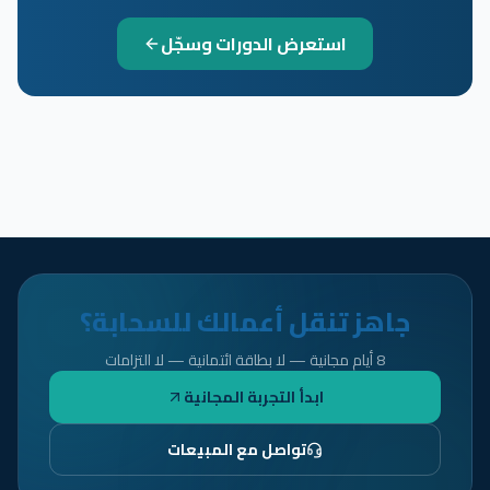
استعرض الدورات وسجّل
جاهز تنقل أعمالك للسحابة؟
8 أيام مجانية — لا بطاقة ائتمانية — لا التزامات
ابدأ التجربة المجانية
تواصل مع المبيعات