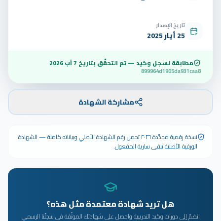
تاريخ الإصدار
25 أيار 2025
مطابقة لسجل وكيد — تم التحقّق بتاريخ
7 آب 2026
899964d1905da931caa8
مشاركة الشهادة
نسخة رقمية مجدَّدة ٢٠٢٦ تحمل رقم الشهادة الأصلي وبياناته كاملة — الشهادة
الورقية الأصلية تبقى سارية المفعول.
هل تريد شهادة معتمدة مثل هذه؟
انضمّ إلى دورات وكيد التدريبية واحصل على شهادتك الموثّقة في سجلّنا الرسمي