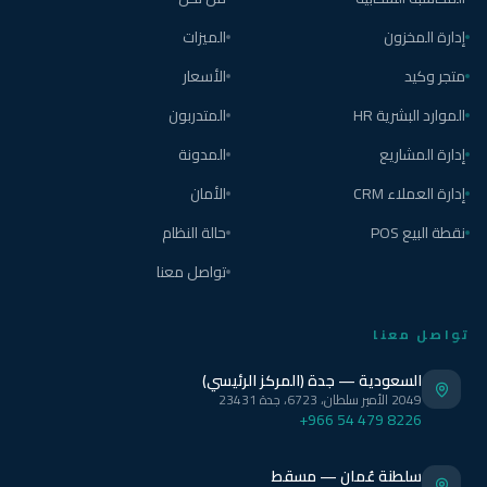
إدارة المخزون
الميزات
متجر وكيد
الأسعار
الموارد البشرية HR
المتدربون
إدارة المشاريع
المدونة
إدارة العملاء CRM
الأمان
نقطة البيع POS
حالة النظام
تواصل معنا
تواصل معنا
السعودية — جدة (المركز الرئيسي)
2049 الأمير سلطان، 6723، جدة 23431
+966 54 479 8226
سلطنة عُمان — مسقط