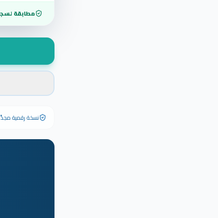
مطابقة لسجل
نسخة رقمية مجدَّدة ٢٠٢٦ تحمل رقم الشهادة الأصلي وبياناته كاملة — الشهادة الورقية الأصلية تبق