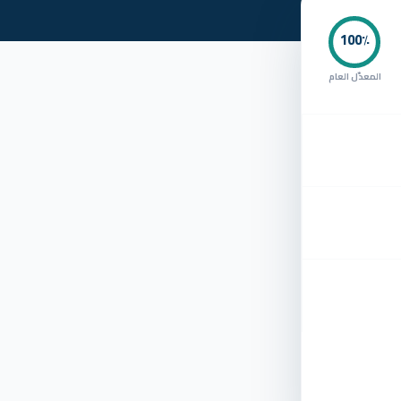
100
٪
المعدّل العام