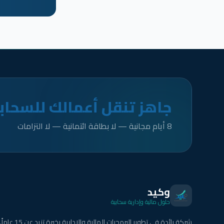
جاهز تنقل أعمالك للسحاب
8 أيام مجانية — لا بطاقة ائتمانية — لا التزامات
وكيد
حلول مالية وإدارية سحابية
شركة رائدة في تطوير البرمجيات المالية والإدارية بخبرة تزيد عن 15 عاماً.