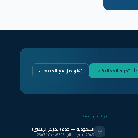
دأ التجربة المجانية
تواصل مع المبيعات
تواصل معنا
السعودية — جدة (المركز الرئيسي)
2049 الأمير سلطان، 6723، جدة 23431