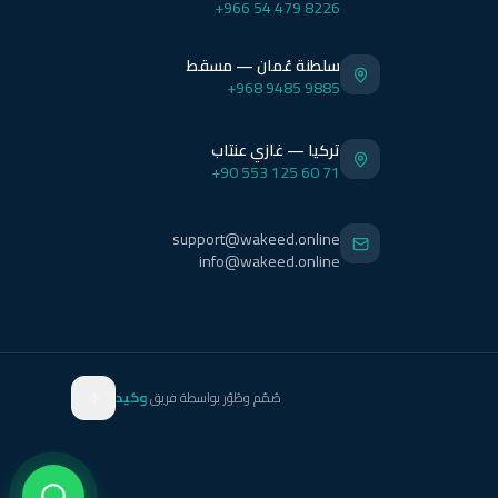
+966 54 479 8226
سلطنة عُمان — مسقط
+968 9485 9885
تركيا — غازي عنتاب
+90 553 125 60 71
support@wakeed.online
info@wakeed.online
صُمّم وطُوّر بواسطة فريق
وكيد