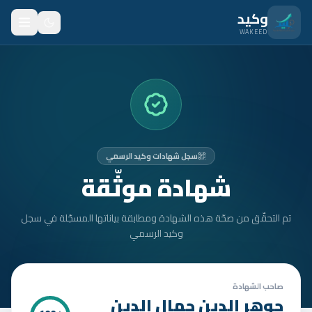
نتقل للمحتوى الرئيسي
وكيد
WAKEED
الرئيسية
الميزات
الأسعار
سجل شهادات وكيد الرسمي
من نحن
شهادة موثّقة
المدونة
تم التحقّق من صحّة هذه الشهادة ومطابقة بياناتها المسجّلة في سجل
المتدربون
وكيد الرسمي
FAQ
الأمان
صاحب الشهادة
جوهر الدين جمال الدين