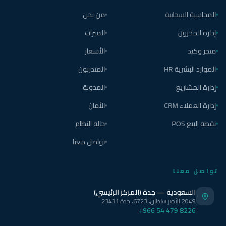
المحاسبة السحابية
من نحن
إدارة المخزون
الميزات
متجر وكيد
الأسعار
الموارد البشرية HR
المتدربون
إدارة المشاريع
المدونة
إدارة العملاء CRM
الأمان
نقطة البيع POS
حالة النظام
تواصل معنا
تواصل معنا
السعودية — جدة (المركز الرئيسي)
2049 الأمير سلطان، 6723، جدة 23431
+966 54 479 8226