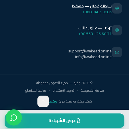
سلطنة عُمان — مسقط
+968 9485 9885
تركيا — غازي عنتاب
+90 553 125 60 71
support@wakeed.online
info@wakeed.online
© 2026 وكيد — جميع الحقوق محفوظة
سياسة الخصوصية
•
شروط الاستخدام
•
سياسة الاسترجاع
وكيد
صُمّم وطُوّر بواسطة فريق
وكيد
عرض الشهادة