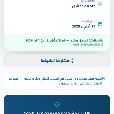
بالتعاون مع
جامعة دمشق
تاريخ الإصدار
15 أيلول 2025
مطابقة لسجل وكيد — تم التحقّق بتاريخ
7 آب 2026
4b9315c891230d683b03
مشاركة الشهادة
نسخة رقمية مجدَّدة ٢٠٢٦ تحمل رقم الشهادة الأصلي وبياناته كاملة — الشهادة
الورقية الأصلية تبقى سارية المفعول.
هل تريد شهادة معتمدة مثل هذه؟