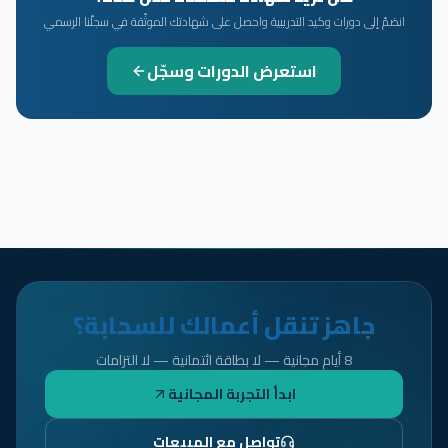
انضمّ إلى دورات وكيد التدريبية واحصل على شهادتك الموثّقة في سجلّنا الرسمي
استعرض الدورات وسجّل
جاهز تنقل أعمالك للسحابة؟
8 أيام مجانية — لا بطاقة ائتمانية — لا التزامات
ابدأ التجربة المجانية
تواصل مع المبيعات