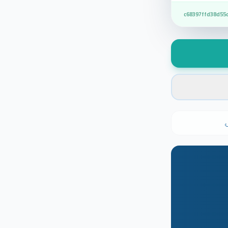
c68397ffd38d55