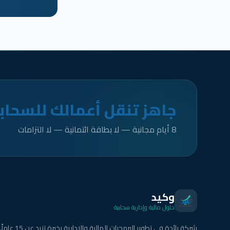
جاهز تنقل أعمالك للسحاب
8 أيام مجانية — لا بطاقة ائتمانية — لا التزامات
وكيد
حلول مالية وإدارية سحابية
شركة رائدة في تطوير البرمجيات المالية والإدارية بخبرة تزيد عن 15 عاماً.