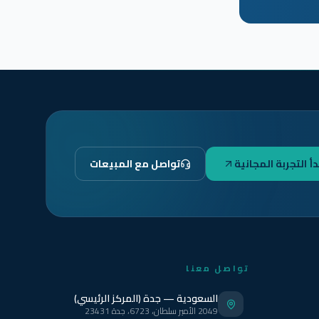
دأ التجربة المجانية
تواصل مع المبيعات
تواصل معنا
السعودية — جدة (المركز الرئيسي)
2049 الأمير سلطان، 6723، جدة 23431