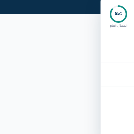
85
٪
المعدّل العام