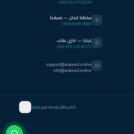
+966 54 479 8226
سلطنة عُمان — مسقط
+968 9485 9885
تركيا — غازي عنتاب
+90 553 125 60 71
support@wakeed.online
info@wakeed.online
صُمّم وطُوّر بواسطة فريق
وكيد