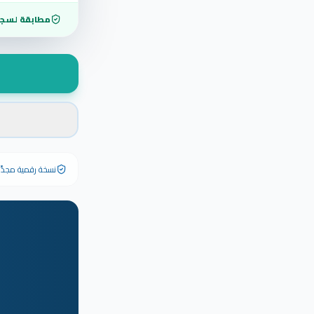
مطابقة لسجل
نسخة رقمية مجدَّدة ٢٠٢٦ تحمل رقم الشهادة الأصلي وبياناته كاملة — الشهادة الورقية الأصلية تبق