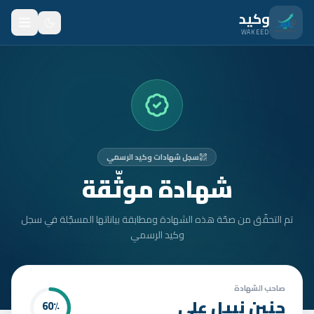
نتقل للمحتوى الرئيسي
وكيد
WAKEED
الرئيسية
الميزات
الأسعار
سجل شهادات وكيد الرسمي
من نحن
شهادة موثّقة
المدونة
تم التحقّق من صحّة هذه الشهادة ومطابقة بياناتها المسجّلة في سجل
المتدربون
وكيد الرسمي
FAQ
الأمان
صاحب الشهادة
حنين نبيل علي
60
٪