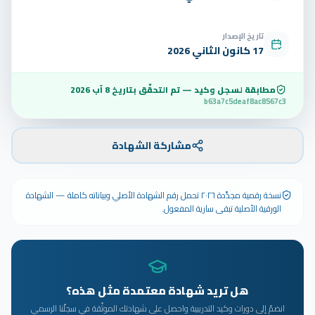
تاريخ الإصدار
17 كانون الثاني 2026
مطابقة لسجل وكيد — تم التحقّق بتاريخ
8 آب 2026
b63a7c5deaf8ac8567c3
مشاركة الشهادة
نسخة رقمية مجدَّدة ٢٠٢٦ تحمل رقم الشهادة الأصلي وبياناته كاملة — الشهادة
الورقية الأصلية تبقى سارية المفعول.
هل تريد شهادة معتمدة مثل هذه؟
انضمّ إلى دورات وكيد التدريبية واحصل على شهادتك الموثّقة في سجلّنا الرسمي