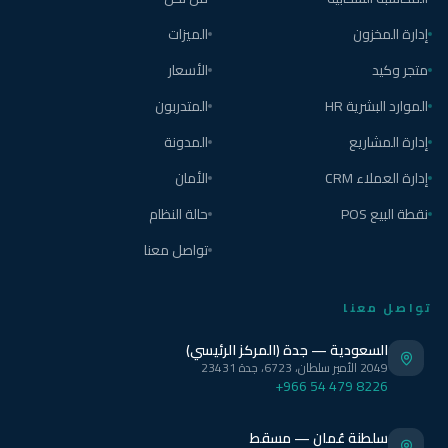
إدارة المخزون
الميزات
متجر وكيد
الأسعار
الموارد البشرية HR
المتدربون
إدارة المشاريع
المدونة
إدارة العملاء CRM
الأمان
نقطة البيع POS
حالة النظام
تواصل معنا
تواصل معنا
السعودية — جدة (المركز الرئيسي)
2049 الأمير سلطان، 6723، جدة 23431
+966 54 479 8226
سلطنة عُمان — مسقط