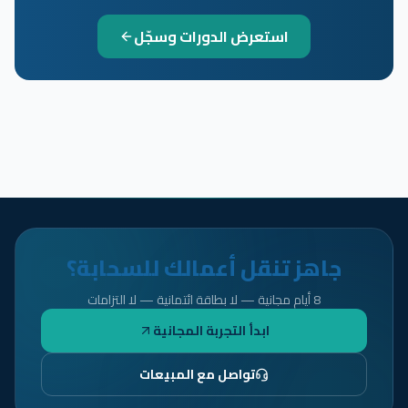
استعرض الدورات وسجّل
جاهز تنقل أعمالك للسحابة؟
8 أيام مجانية — لا بطاقة ائتمانية — لا التزامات
ابدأ التجربة المجانية
تواصل مع المبيعات