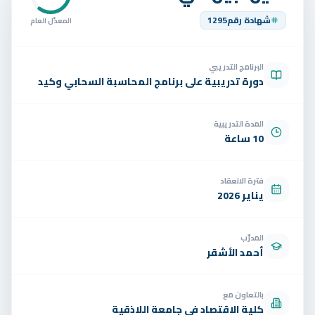
تواصل
شهادة رقم
1295
المعدّل العام
الوظائف
البرنامج التدريبي
تجربة مجانية
EN
دورة تدريبية على برنامج المحاسبة السحابي وكيد
المدة التدريبية
10 ساعة
فترة الانعقاد
يناير 2026
المدرّب
أحمد الأشقر
بالتعاون مع
كلية الاقتصاد في جامعة اللاذقية